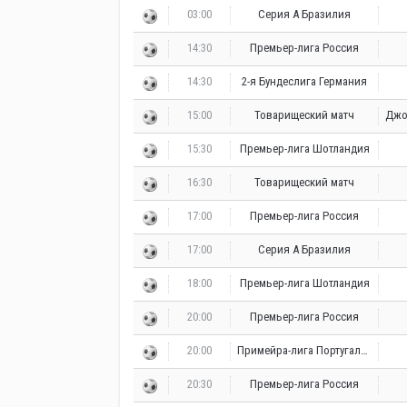
03:00
Серия А Бразилия
14:30
Премьер-лига Россия
14:30
2-я Бундеслига Германия
15:00
Товарищеский матч
15:30
Премьер-лига Шотландия
16:30
Товарищеский матч
17:00
Премьер-лига Россия
17:00
Серия А Бразилия
18:00
Премьер-лига Шотландия
20:00
Премьер-лига Россия
20:00
Примейра-лига Португалия
20:30
Премьер-лига Россия