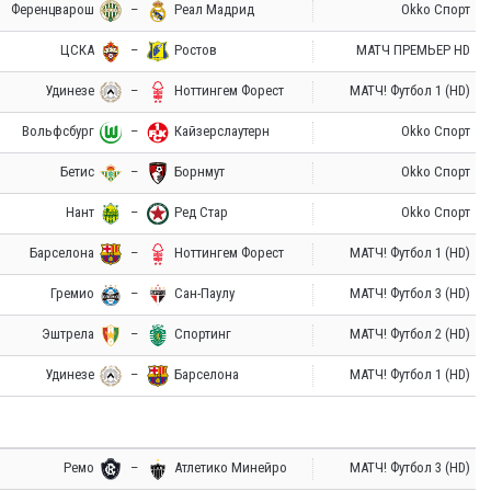
Ференцварош
–
Реал Мадрид
Okko Спорт
ЦСКА
–
Ростов
МАТЧ ПРЕМЬЕР HD
Удинезе
–
Ноттингем Форест
МАТЧ! Футбол 1 (HD)
Вольфсбург
–
Кайзерслаутерн
Okko Спорт
Бетис
–
Борнмут
Okko Спорт
Нант
–
Ред Стар
Okko Спорт
Барселона
–
Ноттингем Форест
МАТЧ! Футбол 1 (HD)
Гремио
–
Сан-Паулу
МАТЧ! Футбол 3 (HD)
Эштрела
–
Спортинг
МАТЧ! Футбол 2 (HD)
Удинезе
–
Барселона
МАТЧ! Футбол 1 (HD)
Ремо
–
Атлетико Минейро
МАТЧ! Футбол 3 (HD)