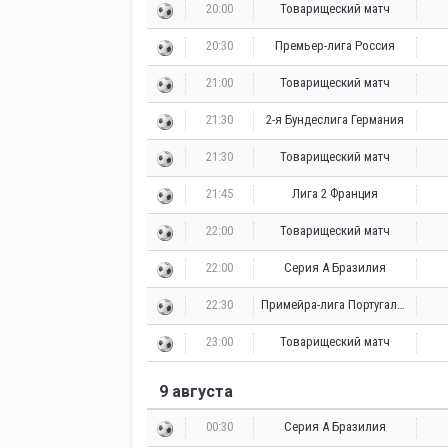
20:00
Товарищеский матч
20:30
Премьер-лига Россия
21:00
Товарищеский матч
21:30
2-я Бундеслига Германия
21:30
Товарищеский матч
21:45
Лига 2 Франция
22:00
Товарищеский матч
22:00
Серия А Бразилия
22:30
Примейра-лига Португалия
23:00
Товарищеский матч
9 августа
00:30
Серия А Бразилия