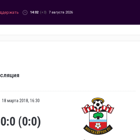
ддержать
14:02
(+3)
7 августа 2026
нсляция
18 марта 2018, 16:30
0:0 (0:0)