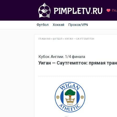
По
Футбол
Хоккей
Прокси/VPN
ГЛАВНАЯ
»
ФУТБОЛ
»
УИГАН — САУТГЕМПТОН
Кубок Англии. 1/4 финала
Уиган — Саутгемптон: прямая тра