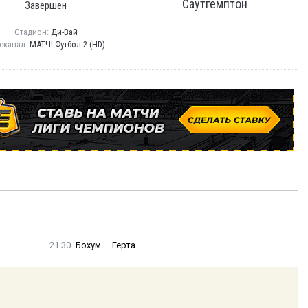
Саутгемптон
Завершен
Стадион:
Ди-Вай
еканал:
МАТЧ! Футбол 2 (HD)
21:30
Бохум — Герта