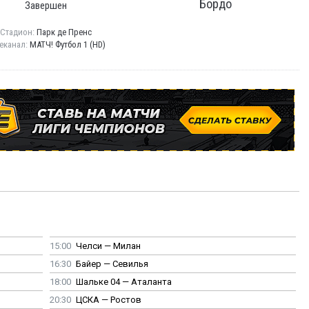
Бордо
Завершен
Стадион:
Парк де Пренс
еканал:
МАТЧ! Футбол 1 (HD)
15:00
Челси — Милан
16:30
Байер — Севилья
18:00
Шальке 04 — Аталанта
20:30
ЦСКА — Ростов