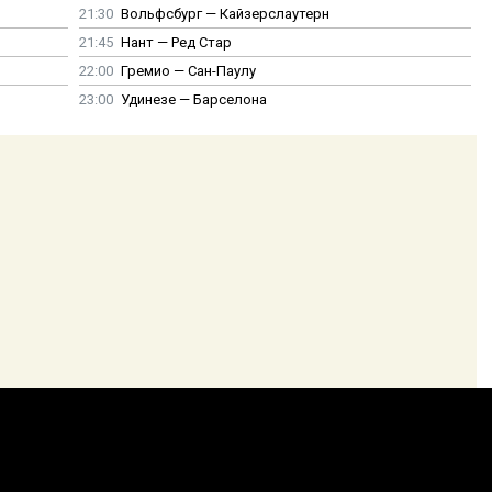
21:30
Вольфсбург — Кайзерслаутерн
21:45
Нант — Ред Стар
22:00
Гремио — Сан-Паулу
23:00
Удинезе — Барселона