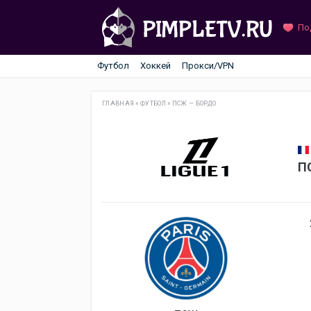
По
Футбол
Хоккей
Прокси/VPN
ГЛАВНАЯ
»
ФУТБОЛ
»
ПСЖ — БОРДО
П