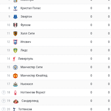
8
0
0
Кристал Пэлас
9
0
0
Эвертон
10
0
0
Фулхэм
11
0
0
Халл Сити
12
0
0
Ипсвич
13
0
0
Лидс
14
0
0
Ливерпуль
15
0
0
Манчестер Сити
16
0
0
Манчестер Юнайтед
17
0
0
Ньюкасл
18
0
0
Ноттингем Форест
19
0
0
Сандерленд
20
0
0
Тоттенхэм