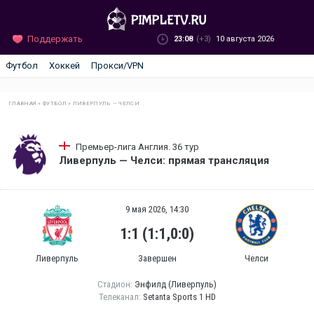
Поддержать
23:08
(+3)
10 августа 2026
Футбол
Хоккей
Прокси/VPN
ГЛАВНАЯ
»
ФУТБОЛ
»
ЛИВЕРПУЛЬ — ЧЕЛСИ
Премьер-лига Англия. 36 тур
Ливерпуль — Челси: прямая трансляция
9 мая 2026, 14:30
1:1 (1:1,0:0)
Ливерпуль
Завершен
Челси
Стадион:
Энфилд (Ливерпуль)
Телеканал:
Setanta Sports 1 HD