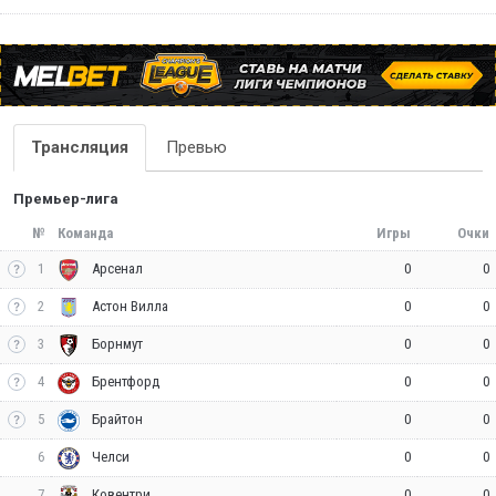
Трансляция
Превью
Премьер-лига
№
Команда
Игры
Очки
1
0
0
Арсенал
2
0
0
Астон Вилла
3
0
0
Борнмут
4
0
0
Брентфорд
5
0
0
Брайтон
6
0
0
Челси
7
0
0
Ковентри