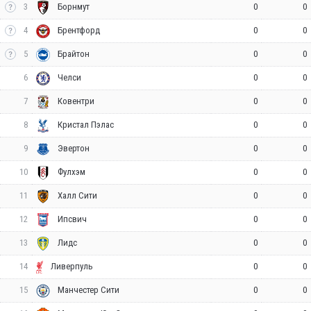
3
0
0
Борнмут
4
0
0
Брентфорд
5
0
0
Брайтон
6
0
0
Челси
7
0
0
Ковентри
8
0
0
Кристал Пэлас
9
0
0
Эвертон
10
0
0
Фулхэм
11
0
0
Халл Сити
12
0
0
Ипсвич
13
0
0
Лидс
14
0
0
Ливерпуль
15
0
0
Манчестер Сити