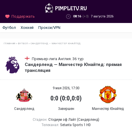
Поддержать
08:16
(+3)
7 августа 2026
Футбол
Хоккей
Прокси/VPN
ГЛАВНАЯ
»
ФУТБОЛ
»
САНДЕРЛЕНД — МАНЧЕСТЕР ЮНАЙТЕД
Премьер-лига Англия. 36 тур
Сандерленд — Манчестер Юнайтед: прямая
трансляция
9 мая 2026, 17:00
0:0 (0:0,0:0)
Сандерленд
Завершен
Манчестер Юнайтед
Стадион:
Стэдиум оф Лайт (Сандерленд)
Телеканал:
Setanta Sports 1 HD