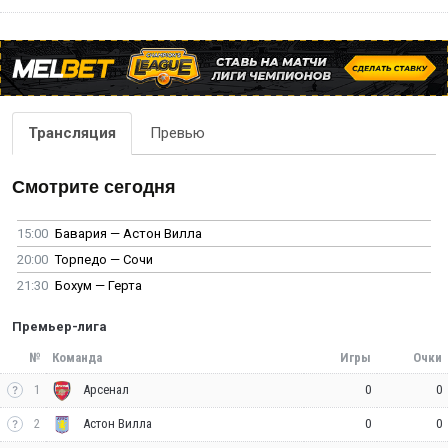
Трансляция
Превью
Смотрите сегодня
15:00
Бавария — Астон Вилла
20:00
Торпедо — Сочи
21:30
Бохум — Герта
Премьер-лига
№
Команда
Игры
Очки
1
0
0
Арсенал
2
0
0
Астон Вилла