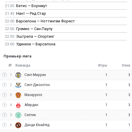
21:30
Бетис — Борнмут
21:45
Нант — Ред Стар
22:00
Барселона — Ноттингем Форест
22:00
Гремио — Сан-Паулу
22:30
Эштрела — Спортинг
23:00
Удинезе — Барселона
Премьер-лига
№
Команда
Игры
Очки
1
1
3
Сент-Миррен
2
1
3
Сент-Джонстон
3
1
3
Мазеруэлл
4
1
3
Абердин
5
1
3
Селтик
6
1
1
Данди Юнайтед