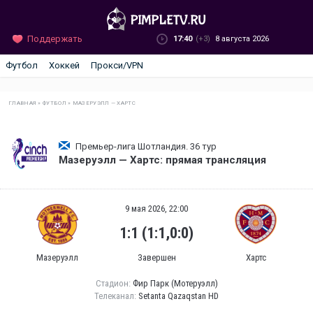
Поддержать
17:40
(+3)
8 августа 2026
Футбол
Хоккей
Прокси/VPN
ГЛАВНАЯ
»
ФУТБОЛ
»
МАЗЕРУЭЛЛ — ХАРТС
Премьер-лига Шотландия. 36 тур
Мазеруэлл — Хартс: прямая трансляция
9 мая 2026, 22:00
1:1 (1:1,0:0)
Мазеруэлл
Завершен
Хартс
Стадион:
Фир Парк (Мотеруэлл)
Телеканал:
Setanta Qazaqstan HD