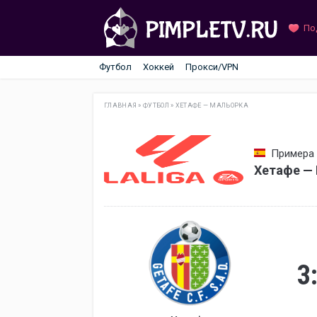
По
Футбол
Хоккей
Прокси/VPN
ГЛАВНАЯ
»
ФУТБОЛ
»
ХЕТАФЕ — МАЛЬОРКА
Примера 
Хетафе — 
3