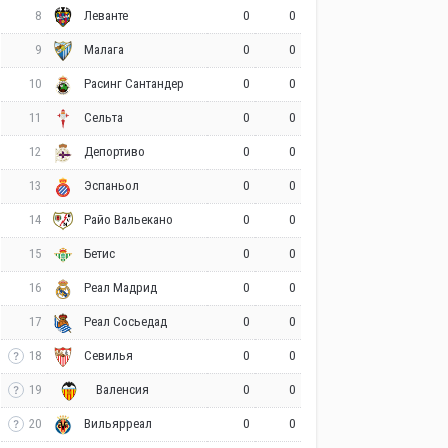
8
0
0
Леванте
9
0
0
Малага
10
0
0
Расинг Сантандер
11
0
0
Сельта
12
0
0
Депортиво
13
0
0
Эспаньол
14
0
0
Райо Вальекано
15
0
0
Бетис
16
0
0
Реал Мадрид
17
0
0
Реал Сосьедад
18
0
0
Севилья
19
0
0
Валенсия
20
0
0
Вильярреал