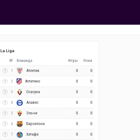
La Liga
№
Команда
Игры
Очки
1
0
0
Атлетик
2
0
0
Атлетико
3
0
0
Осасуна
4
0
0
Алавес
5
0
0
Эльче
6
0
0
Барселона
7
0
0
Хетафе