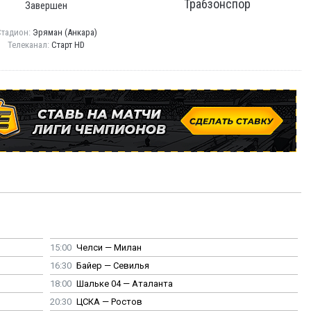
Трабзонспор
Завершен
Стадион:
Эряман (Анкара)
Телеканал:
Старт HD
15:00
Челси — Милан
16:30
Байер — Севилья
18:00
Шальке 04 — Аталанта
20:30
ЦСКА — Ростов