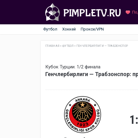
По
Футбол
Хоккей
Прокси/VPN
ГЛАВНАЯ
»
ФУТБОЛ
»
ГЕНЧЛЕРБИРЛИГИ — ТРАБЗОНСПОР
Кубок Турции. 1/2 финала
Генчлербирлиги — Трабзонспор: п
1