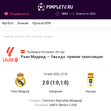
Поддержать
18:51
(+3)
8 августа 2026
Футбол
Хоккей
Прокси/VPN
ГЛАВНАЯ
»
ФУТБОЛ
»
РЕАЛ МАДРИД — ОВЬЕДО
Примера Испания. 36 тур
Реал Мадрид — Овьедо: прямая трансляция
14 мая 2026, 22:30
2:0 (1:0,1:0)
Реал Мадрид
Завершен
Овьедо
Стадион:
Сантьяго Бернабеу (Мадрид)
Телеканал:
МАТЧ! Футбол 2 (HD)