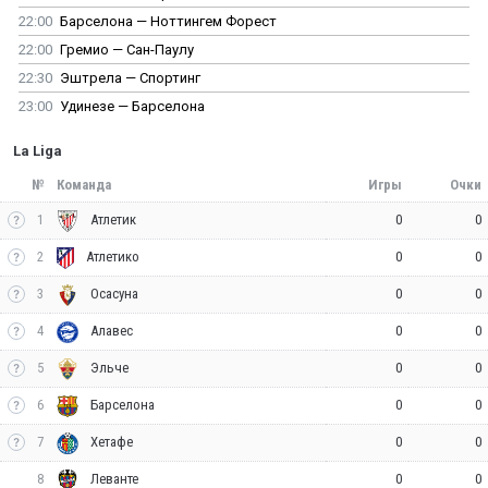
22:00
Барселона — Ноттингем Форест
22:00
Гремио — Сан-Паулу
22:30
Эштрела — Спортинг
23:00
Удинезе — Барселона
La Liga
№
Команда
Игры
Очки
1
0
0
Атлетик
2
0
0
Атлетико
3
0
0
Осасуна
4
0
0
Алавес
5
0
0
Эльче
6
0
0
Барселона
7
0
0
Хетафе
8
0
0
Леванте