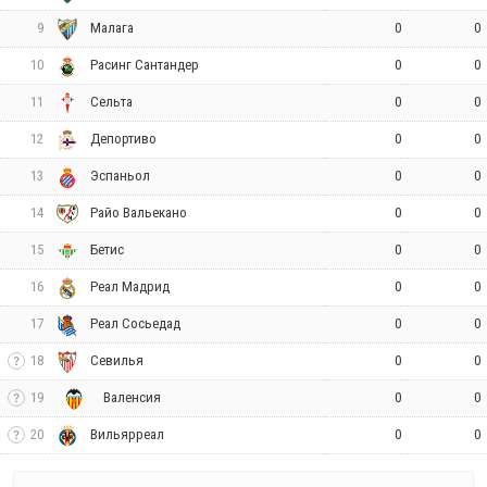
9
0
0
Малага
10
0
0
Расинг Сантандер
11
0
0
Сельта
12
0
0
Депортиво
13
0
0
Эспаньол
14
0
0
Райо Вальекано
15
0
0
Бетис
16
0
0
Реал Мадрид
17
0
0
Реал Сосьедад
18
0
0
Севилья
19
0
0
Валенсия
20
0
0
Вильярреал