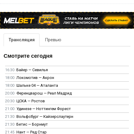
Трансляция
Превью
Смотрите сегодня
16:30
Байер — Севилья
18:00
Локомотив — Акрон
18:00
Шальке 04 — Аталанта
20:00
Ференцварош — Реал Мадрид
20:30
ЦСКА — Ростов
21:00
Удинезе — Ноттингем Форест
21:30
Вольфсбург — Кайзерслаутерн
21:30
Бетис — Борнмут
21:45
Нант — Ред Стар