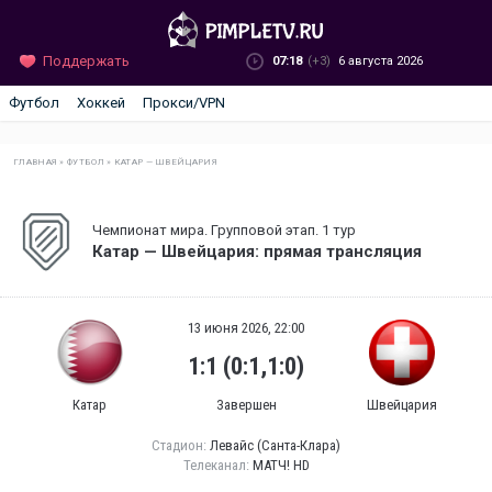
Поддержать
07:18
(+3)
6 августа 2026
Футбол
Хоккей
Прокси/VPN
ГЛАВНАЯ
»
ФУТБОЛ
»
КАТАР — ШВЕЙЦАРИЯ
Чемпионат мира. Групповой этап. 1 тур
Катар — Швейцария: прямая трансляция
13 июня 2026, 22:00
1:1 (0:1,1:0)
Катар
Завершен
Швейцария
Стадион:
Левайс (Санта-Клара)
Телеканал:
МАТЧ! HD