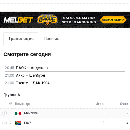
Трансляция
Превью
Смотрите сегодня
20:45
ПАОК — Андерлехт
21:00
Аякс — Шелбурн
21:00
Твенте — ДАК 1904
Группа A
№
Команда
Игры
Очки
1
3
9
Мексика
2
3
4
ЮАР