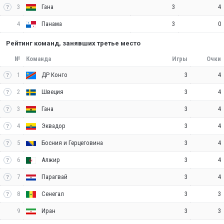
3
3
4
Гана
4
3
0
Панама
Рейтинг команд, занявших третье место
№
Команда
Игры
Очки
1
3
4
ДР Конго
2
3
4
Швеция
3
3
4
Гана
4
3
4
Эквадор
5
3
4
Босния и Герцеговина
6
3
4
Алжир
7
3
4
Парагвай
8
3
3
Сенегал
9
3
3
Иран