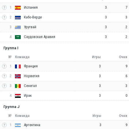
1
3
7
Испания
2
3
3
Кабо-Верде
3
3
2
Уругвай
4
3
2
Саудовская Аравия
Группа I
№
Команда
Игры
Очки
1
3
9
Франция
2
3
6
Норвегия
3
3
3
Сенегал
4
3
0
Ирак
Группа J
№
Команда
Игры
Очки
1
3
9
Аргентина