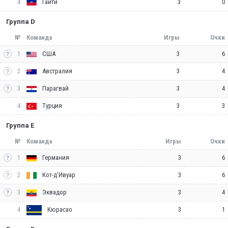
4
3
0
Гаити
Группа D
№
Команда
Игры
Очки
1
3
6
США
2
3
4
Австралия
3
3
4
Парагвай
4
3
3
Турция
Группа E
№
Команда
Игры
Очки
1
3
6
Германия
2
3
6
Кот-д’Ивуар
3
3
4
Эквадор
4
3
1
Кюрасао