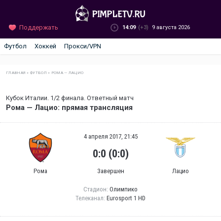
Поддержать
14:09
(+3)
9 августа 2026
Футбол
Хоккей
Прокси/VPN
ГЛАВНАЯ
»
ФУТБОЛ
»
РОМА — ЛАЦИО
Кубок Италии. 1/2 финала. Ответный матч
Рома — Лацио: прямая трансляция
4 апреля 2017, 21:45
0:0 (0:0)
Рома
Завершен
Лацио
Стадион:
Олимпико
Телеканал:
Eurosport 1 HD