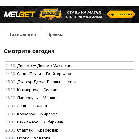
Трансляция
Превью
Смотрите сегодня
14:30
Динамо — Динамо Махачкала
14:30
Санкт-Паули — Гройтер Фюрт
15:00
Джохор Дарул Такзим — Челси
15:30
Килмарнок — Селтик
16:30
Ливерпуль — Монако
17:00
Зенит — Родина
17:00
Крузейро — Мирасол
18:00
Рейнджерс — Хиберниан
20:00
Спартак — Краснодар
20:00
Порту — Алверка