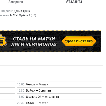
Аталанта
Завершен
Стадион:
Дачия Арена
еканал:
МАТЧ! Футбол 2 (HD)
15:00
Челси — Милан
16:30
Байер — Севилья
18:00
Шальке 04 — Аталанта
20:30
ЦСКА — Ростов