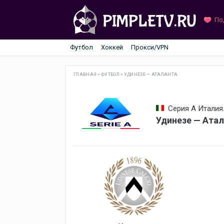
По
Футбол
Хоккей
Прокси/VPN
ГЛАВНАЯ
»
ФУТБОЛ
»
УДИНЕЗЕ — АТАЛАНТА
Серия А Италия.
Удинезе — Атал