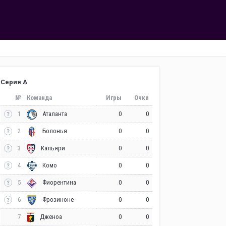
Серия А
№
Команда
Игры
Очки
1
0
0
Аталанта
2
0
0
Болонья
3
0
0
Кальяри
4
0
0
Комо
5
0
0
Фиорентина
6
0
0
Фрозиноне
7
0
0
Дженоа