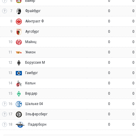
6
0
0
Байер
7
0
0
Фрайбург
8
0
0
Айнтрахт Ф
9
0
0
Аугсбург
10
0
0
Майнц
11
0
0
Унион
12
0
0
Боруссия М
13
0
0
Гамбург
14
0
0
Кельн
15
0
0
Вердер
16
0
0
Шальке 04
17
0
0
Эльферсберг
18
0
0
Падерборн