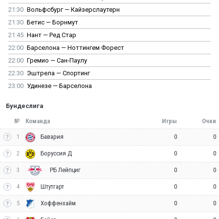
21:30
Вольфсбург — Кайзерслаутерн
21:30
Бетис — Борнмут
21:45
Нант — Ред Стар
22:00
Барселона — Ноттингем Форест
22:00
Гремио — Сан-Паулу
22:30
Эштрела — Спортинг
23:00
Удинезе — Барселона
Бундеслига
№
Команда
Игры
Очки
1
0
0
Бавария
2
0
0
Боруссия Д
3
0
0
РБ Лейпциг
4
0
0
Штутгарт
5
0
0
Хоффенхайм