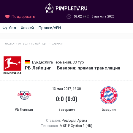
Поддержать
05:02
(+3)
8 августа 2026
Футбол
Хоккей
Прокси/VPN
ГЛАВНАЯ
»
ФУТБОЛ
»
РБ ЛЕЙПЦИГ — БАВАРИЯ
Бундеслига Германия. 33 тур
РБ Лейпциг — Бавария: прямая трансляция
13 мая 2017, 16:30
0:0 (0:0)
РБ Лейпциг
Завершен
Бавария
Стадион:
Ред Булл Арена
Телеканал:
МАТЧ! Футбол 3 (HD)