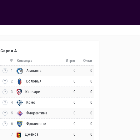
Серия А
№
Команда
Игры
Очки
1
0
0
Аталанта
2
0
0
Болонья
3
0
0
Кальяри
4
0
0
Комо
5
0
0
Фиорентина
6
0
0
Фрозиноне
7
0
0
Дженоа