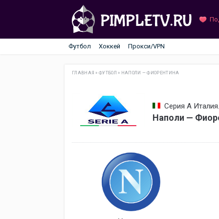
По
Футбол
Хоккей
Прокси/VPN
ГЛАВНАЯ
»
ФУТБОЛ
»
НАПОЛИ — ФИОРЕНТИНА
Серия А Италия.
Наполи — Фиор