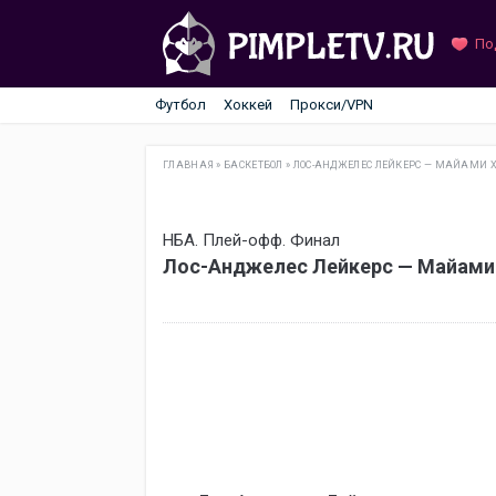
По
Футбол
Хоккей
Прокси/VPN
ГЛАВНАЯ
»
БАСКЕТБОЛ
»
ЛОС-АНДЖЕЛЕС ЛЕЙКЕРС — МАЙАМИ 
НБА. Плей-офф. Финал
Лос-Анджелес Лейкерс — Майами 