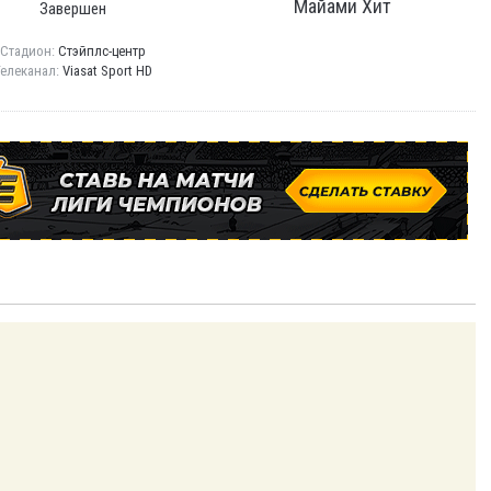
Майами Хит
Завершен
Стадион:
Стэйплс-центр
Телеканал:
Viasat Sport HD