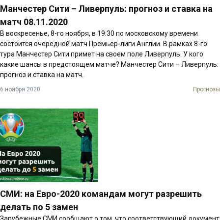
Манчестер Сити – Ливерпуль: прогноз и ставка на
матч 08.11.2020
В воскресенье, 8-го ноября, в 19:30 по московскому времени
состоится очередной матч Премьер-лиги Англии. В рамках 8-го
тура Манчестер Сити примет на своем поле Ливерпуль. У кого
какие шансы в предстоящем матче? Манчестер Сити – Ливерпуль:
прогноз и ставка на матч.
6 ноября 2020
Прогнозы
СМИ: на Евро-2020 командам могут разрешить
делать по 5 замен
Зарубежные СМИ сообщают о том, что соответствующий документ