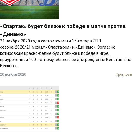
«Спартак» будет ближе к победе в матче против
«Динамо»
21 ноября 2020 года состоится матч 15-го тура РПЛ
сезона-2020/21 между «Спартаком» и «Динамо». Согласно
котировкам красно-белые будут ближе к победе в игре,
приуроченной 100-летнему юбилею со дня рождения Константина
Бескова.
20 ноября 2020
Прогнозы