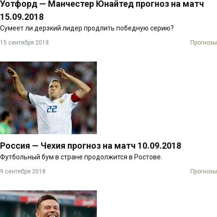
Уотфорд — Манчестер Юнайтед прогноз на матч
15.09.2018
Сумеет ли дерзкий лидер продлить победную серию?
15 сентября 2018
Прогнозы
Россия — Чехия прогноз на матч 10.09.2018
Футбольный бум в стране продолжится в Ростове.
9 сентября 2018
Прогнозы