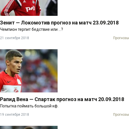
Зенит — Локомотив прогноз на матч 23.09.2018
Чемпион терпит бедствие или …?
21 сентября 2018
Прогнозы
Рапид Вена — Спартак прогноз на матч 20.09.2018
Попытка поймать большой кф.
19 сентября 2018
Прогнозы