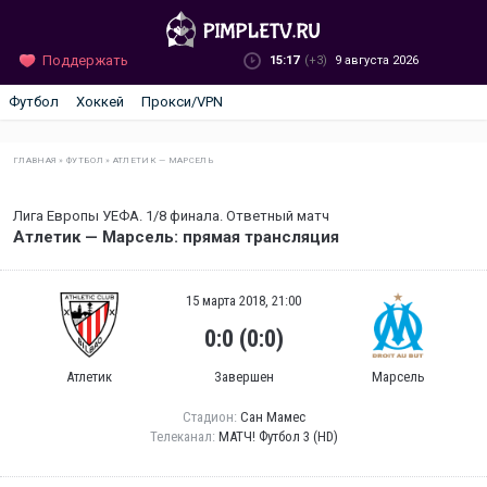
Поддержать
15:17
(+3)
9 августа 2026
Футбол
Хоккей
Прокси/VPN
ГЛАВНАЯ
»
ФУТБОЛ
»
АТЛЕТИК — МАРСЕЛЬ
Лига Европы УЕФА. 1/8 финала. Ответный матч
Атлетик — Марсель: прямая трансляция
15 марта 2018, 21:00
0:0 (0:0)
Атлетик
Завершен
Марсель
Стадион:
Сан Мамес
Телеканал:
МАТЧ! Футбол 3 (HD)