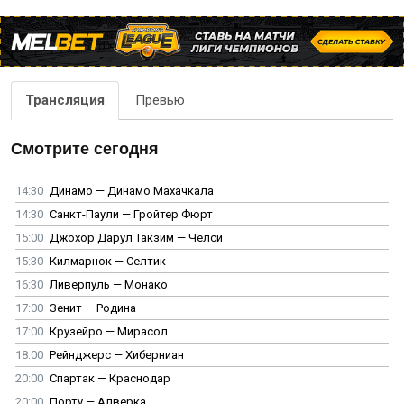
Трансляция
Превью
Смотрите сегодня
14:30
Динамо — Динамо Махачкала
14:30
Санкт-Паули — Гройтер Фюрт
15:00
Джохор Дарул Такзим — Челси
15:30
Килмарнок — Селтик
16:30
Ливерпуль — Монако
17:00
Зенит — Родина
17:00
Крузейро — Мирасол
18:00
Рейнджерс — Хиберниан
20:00
Спартак — Краснодар
20:00
Порту — Алверка