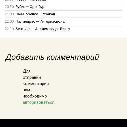
20:30
Рубин — Оренбург
21:00
Сан-Лоренсо — Уракан
22:00
Палмейрас — Интернасьонал
22:30
Бенфика — Академику де Визеу
Добавить комментарий
Для
отправки
комментария
вам
необходимо
авторизоваться
.