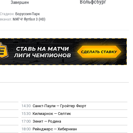
Вольфсбург
Завершен
Стадион:
Боруссия-Парк
еканал:
МАТЧ! Футбол 3 (HD)
14:30
Санкт-Паули — Гройтер Фюрт
15:30
Килмарнок — Селтик
17:00
Зенит — Родина
18:00
Рейнджерс — Хиберниан