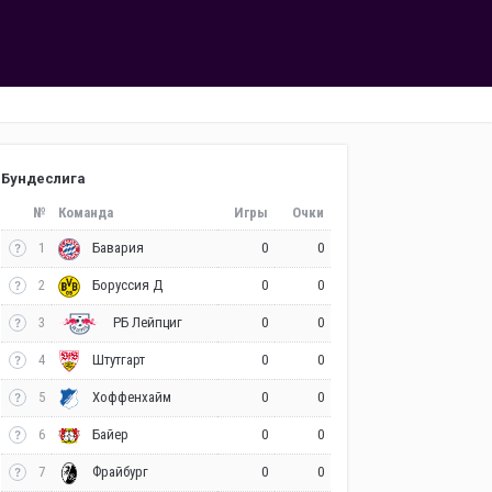
Бундеслига
№
Команда
Игры
Очки
1
0
0
Бавария
2
0
0
Боруссия Д
3
0
0
РБ Лейпциг
4
0
0
Штутгарт
5
0
0
Хоффенхайм
6
0
0
Байер
7
0
0
Фрайбург