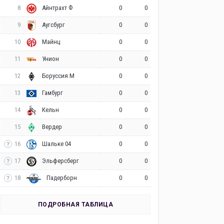
8
0
0
Айнтрахт Ф
9
0
0
Аугсбург
10
0
0
Майнц
11
0
0
Унион
12
0
0
Боруссия М
13
0
0
Гамбург
14
0
0
Кельн
15
0
0
Вердер
16
0
0
Шальке 04
17
0
0
Эльферсберг
18
0
0
Падерборн
ПОДРОБНАЯ ТАБЛИЦА