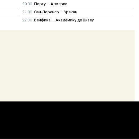
20:00
Порту — Алверка
21:00
Сан-Лоренсо — Уракан
22:30
Бенфика — Академику де Визеу