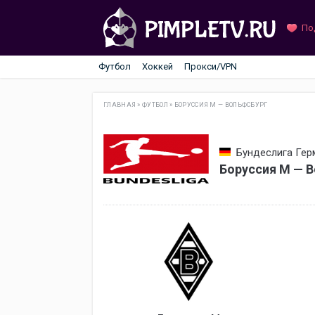
По
Футбол
Хоккей
Прокси/VPN
ГЛАВНАЯ
»
ФУТБОЛ
»
БОРУССИЯ М — ВОЛЬФСБУРГ
Бундеслига Герм
Боруссия М — В