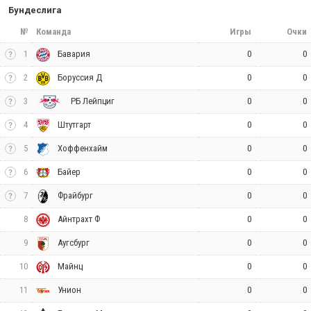
Бундеслига
№
Команда
Игры
Очки
1
0
0
Бавария
2
0
0
Боруссия Д
3
0
0
РБ Лейпциг
4
0
0
Штутгарт
5
0
0
Хоффенхайм
6
0
0
Байер
7
0
0
Фрайбург
8
0
0
Айнтрахт Ф
9
0
0
Аугсбург
10
0
0
Майнц
11
0
0
Унион