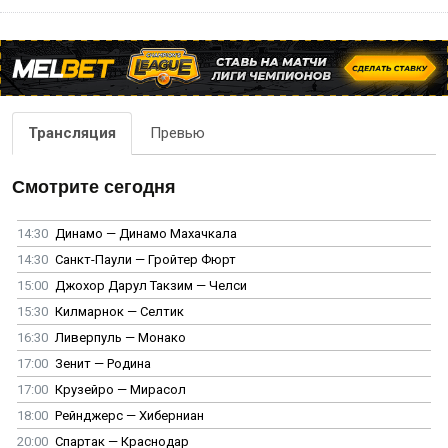
Трансляция
Превью
Смотрите сегодня
14:30
Динамо — Динамо Махачкала
14:30
Санкт-Паули — Гройтер Фюрт
15:00
Джохор Дарул Такзим — Челси
15:30
Килмарнок — Селтик
16:30
Ливерпуль — Монако
17:00
Зенит — Родина
17:00
Крузейро — Мирасол
18:00
Рейнджерс — Хиберниан
20:00
Спартак — Краснодар