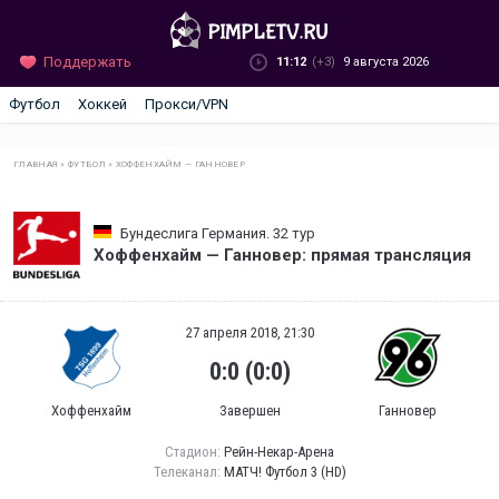
Поддержать
11:12
(+3)
9 августа 2026
Футбол
Хоккей
Прокси/VPN
ГЛАВНАЯ
»
ФУТБОЛ
»
ХОФФЕНХАЙМ — ГАННОВЕР
Бундеслига Германия. 32 тур
Хоффенхайм — Ганновер: прямая трансляция
27 апреля 2018, 21:30
0:0 (0:0)
Хоффенхайм
Завершен
Ганновер
Стадион:
Рейн-Некар-Арена
Телеканал:
МАТЧ! Футбол 3 (HD)