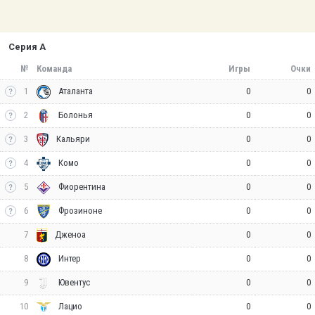
Серия А
№
Команда
Игры
Очки
1
0
0
Аталанта
2
0
0
Болонья
3
0
0
Кальяри
4
0
0
Комо
5
0
0
Фиорентина
6
0
0
Фрозиноне
7
0
0
Дженоа
8
0
0
Интер
9
0
0
Ювентус
10
0
0
Лацио