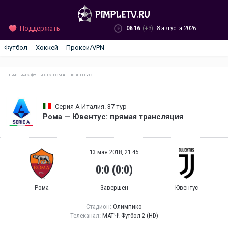
Поддержать
06:16
(+3)
8 августа 2026
Футбол
Хоккей
Прокси/VPN
ГЛАВНАЯ
»
ФУТБОЛ
»
РОМА — ЮВЕНТУС
Серия А Италия. 37 тур
Рома — Ювентус: прямая трансляция
13 мая 2018, 21:45
0:0 (0:0)
Рома
Завершен
Ювентус
Стадион:
Олимпико
Телеканал:
МАТЧ! Футбол 2 (HD)