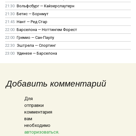
21:30
Вольфсбург — Кайзерслаутерн
21:30
Бетис — Борнмут
21:45
Нант — Ред Стар
22:00
Барселона — Ноттингем Форест
22:00
Гремио — Сан-Паулу
22:30
Эштрела — Спортинг
23:00
Удинезе — Барселона
Добавить комментарий
Для
отправки
комментария
вам
необходимо
авторизоваться
.