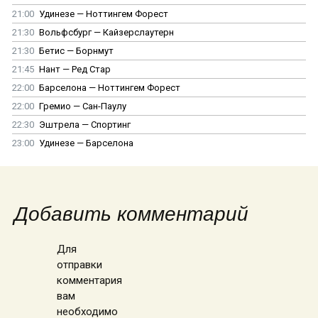
21:00
Удинезе — Ноттингем Форест
21:30
Вольфсбург — Кайзерслаутерн
21:30
Бетис — Борнмут
21:45
Нант — Ред Стар
22:00
Барселона — Ноттингем Форест
22:00
Гремио — Сан-Паулу
22:30
Эштрела — Спортинг
23:00
Удинезе — Барселона
Добавить комментарий
Для
отправки
комментария
вам
необходимо