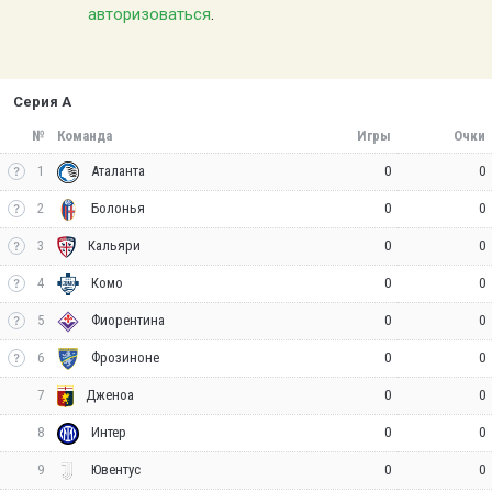
авторизоваться
.
Серия А
№
Команда
Игры
Очки
1
0
0
Аталанта
2
0
0
Болонья
3
0
0
Кальяри
4
0
0
Комо
5
0
0
Фиорентина
6
0
0
Фрозиноне
7
0
0
Дженоа
8
0
0
Интер
9
0
0
Ювентус