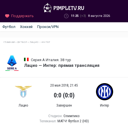
Поддержать
11:25
(+3)
8 августа 2026
Футбол
Хоккей
Прокси/VPN
ГЛАВНАЯ
»
ФУТБОЛ
»
ЛАЦИО — ИНТЕР
Серия А Италия. 38 тур
Лацио — Интер: прямая трансляция
20 мая 2018, 21:45
0:0 (0:0)
Лацио
Завершен
Интер
Стадион:
Олимпико
Телеканал:
МАТЧ! Футбол 2 (HD)