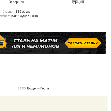
Турция
Завершен
Стадион:
ВЭБ Арена
еканал:
МАТЧ! Футбол 1 (HD)
21:30
Бохум — Герта