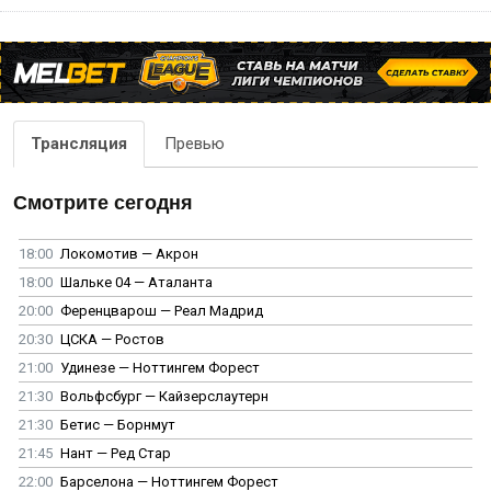
Трансляция
Превью
Смотрите сегодня
18:00
Локомотив — Акрон
18:00
Шальке 04 — Аталанта
20:00
Ференцварош — Реал Мадрид
20:30
ЦСКА — Ростов
21:00
Удинезе — Ноттингем Форест
21:30
Вольфсбург — Кайзерслаутерн
21:30
Бетис — Борнмут
21:45
Нант — Ред Стар
22:00
Барселона — Ноттингем Форест