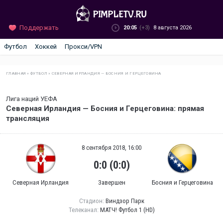
Поддержать
20:05
(+3)
8 августа 2026
Футбол
Хоккей
Прокси/VPN
ГЛАВНАЯ
»
ФУТБОЛ
»
СЕВЕРНАЯ ИРЛАНДИЯ — БОСНИЯ И ГЕРЦЕГОВИНА
Лига наций УЕФА
Северная Ирландия — Босния и Герцеговина: прямая
трансляция
8 сентября 2018, 16:00
0:0 (0:0)
Северная Ирландия
Завершен
Босния и Герцеговина
Стадион:
Виндзор Парк
Телеканал:
МАТЧ! Футбол 1 (HD)