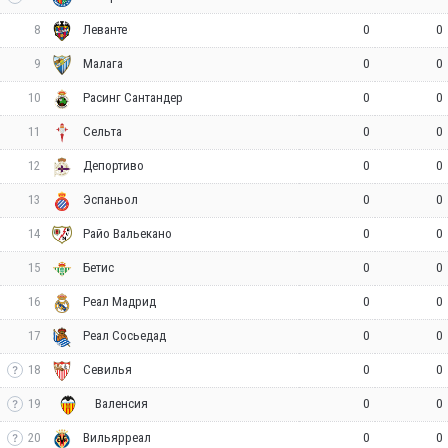
8
0
0
Леванте
9
0
0
Малага
10
0
0
Расинг Сантандер
11
0
0
Сельта
12
0
0
Депортиво
13
0
0
Эспаньол
14
0
0
Райо Вальекано
15
0
0
Бетис
16
0
0
Реал Мадрид
17
0
0
Реал Сосьедад
18
0
0
Севилья
19
0
0
Валенсия
20
0
0
Вильярреал