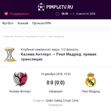
Поддержать
06:05
(+3)
6 августа 2026
Футбол
Хоккей
Прокси/VPN
ГЛАВНАЯ
»
ФУТБОЛ
»
КАСИМА АНТЛЕРС — РЕАЛ МАДРИД
Клубный чемпионат мира. 1/2 финала
Касима Антлерс — Реал Мадрид: прямая
трансляция
19 декабря 2018, 19:30
0:0 (0:0)
Касима Антлерс
Завершен
Реал Мадрид
Стадион:
Шейх Зайед Спорт Сити
Телеканал: