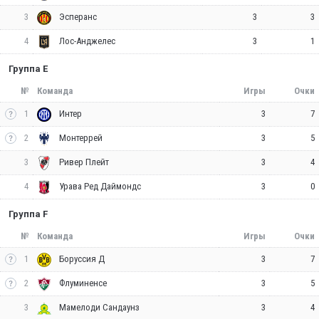
3
3
3
Эсперанс
4
3
1
Лос-Анджелес
Группа E
№
Команда
Игры
Очки
1
3
7
Интер
2
3
5
Монтеррей
3
3
4
Ривер Плейт
4
3
0
Урава Ред Даймондс
Группа F
№
Команда
Игры
Очки
1
3
7
Боруссия Д
2
3
5
Флуминенсе
3
3
4
Мамелоди Сандаунз