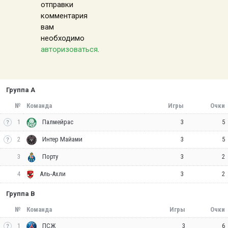
отправки
комментария
вам
необходимо
авторизоваться
.
Группа A
№
Команда
Игры
Очки
1
3
5
Палмейрас
2
3
5
Интер Майами
3
3
2
Порту
4
3
2
Аль-Ахли
Группа B
№
Команда
Игры
Очки
1
3
6
ПСЖ