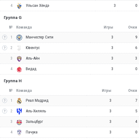
4
3
0
Ульсан Хёндэ
Группа G
№
Команда
Игры
Очки
1
3
9
Манчестер Сити
2
3
6
Ювентус
3
3
3
Аль-Айн
4
3
0
Видад
Группа H
№
Команда
Игры
Очки
1
3
7
Реал Мадрид
2
3
5
Аль-Хиляль
3
3
4
Зальцбург
4
3
0
Пачука