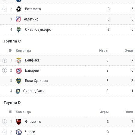
2
3
6
Ботафого
3
3
6
Атлетико
4
3
0
Сиэтл Саундерс
Группа C
№
Команда
Игры
Очки
1
3
7
Бенфика
2
3
6
Бавария
3
3
2
Бока Хуниорс
4
3
1
Окленд Сити
Группа D
№
Команда
Игры
Очки
1
3
7
Фламенго
2
3
6
Челси