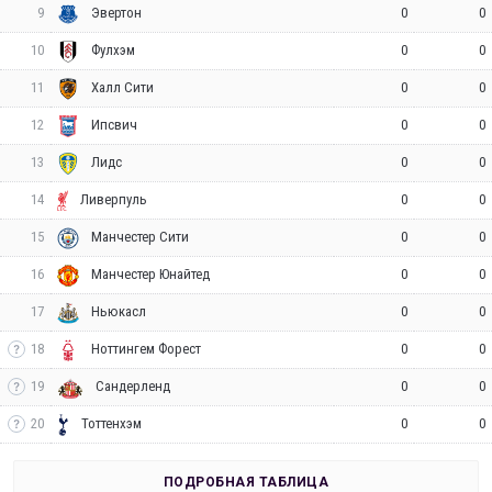
9
0
0
Эвертон
10
0
0
Фулхэм
11
0
0
Халл Сити
12
0
0
Ипсвич
13
0
0
Лидс
14
0
0
Ливерпуль
15
0
0
Манчестер Сити
16
0
0
Манчестер Юнайтед
17
0
0
Ньюкасл
18
0
0
Ноттингем Форест
19
0
0
Сандерленд
20
0
0
Тоттенхэм
ПОДРОБНАЯ ТАБЛИЦА