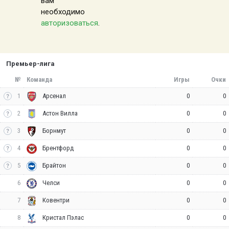
вам
необходимо
авторизоваться
.
Премьер-лига
№
Команда
Игры
Очки
1
0
0
Арсенал
2
0
0
Астон Вилла
3
0
0
Борнмут
4
0
0
Брентфорд
5
0
0
Брайтон
6
0
0
Челси
7
0
0
Ковентри
8
0
0
Кристал Пэлас