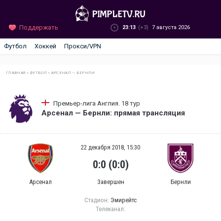
Поддержать
23:13
(+3)
7 августа 2026
Футбол
Хоккей
Прокси/VPN
ГЛАВНАЯ
»
ФУТБОЛ
»
АРСЕНАЛ — БЕРНЛИ
Премьер-лига Англия. 18 тур
Арсенал — Бернли: прямая трансляция
22 декабря 2018, 15:30
0:0 (0:0)
Арсенал
Завершен
Бернли
Стадион:
Эмирейтс
Телеканал: