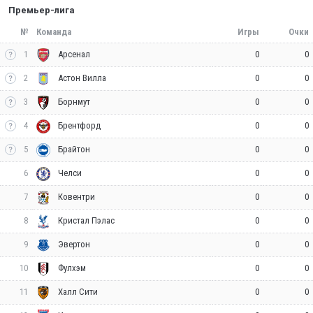
Премьер-лига
№
Команда
Игры
Очки
1
0
0
Арсенал
2
0
0
Астон Вилла
3
0
0
Борнмут
4
0
0
Брентфорд
5
0
0
Брайтон
6
0
0
Челси
7
0
0
Ковентри
8
0
0
Кристал Пэлас
9
0
0
Эвертон
10
0
0
Фулхэм
11
0
0
Халл Сити