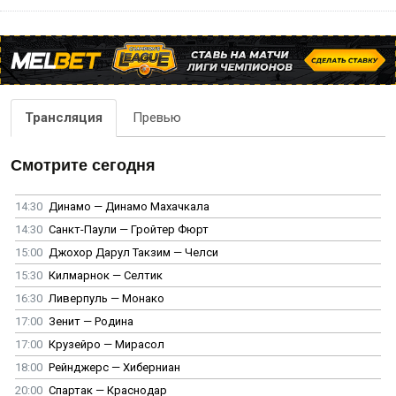
Трансляция
Превью
Смотрите сегодня
14:30
Динамо — Динамо Махачкала
14:30
Санкт-Паули — Гройтер Фюрт
15:00
Джохор Дарул Такзим — Челси
15:30
Килмарнок — Селтик
16:30
Ливерпуль — Монако
17:00
Зенит — Родина
17:00
Крузейро — Мирасол
18:00
Рейнджерс — Хиберниан
20:00
Спартак — Краснодар