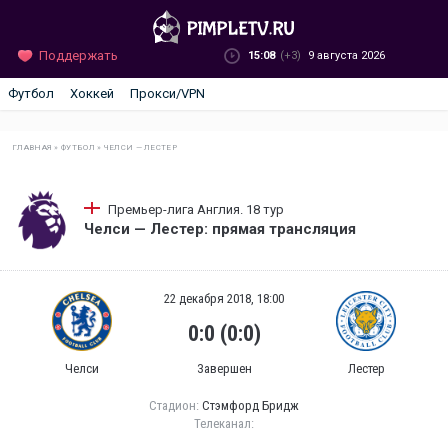
Поддержать
15:08
(+3)
9 августа 2026
Футбол
Хоккей
Прокси/VPN
ГЛАВНАЯ
»
ФУТБОЛ
»
ЧЕЛСИ — ЛЕСТЕР
Премьер-лига Англия. 18 тур
Челси — Лестер: прямая трансляция
22 декабря 2018, 18:00
0:0 (0:0)
Челси
Завершен
Лестер
Стадион:
Стэмфорд Бридж
Телеканал: