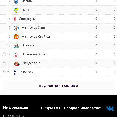
12
0
0
Ипсвич
13
0
0
Лидс
14
0
0
Ливерпуль
15
0
0
Манчестер Сити
16
0
0
Манчестер Юнайтед
17
0
0
Ньюкасл
18
0
0
Ноттингем Форест
19
0
0
Сандерленд
20
0
0
Тоттенхэм
ПОДРОБНАЯ ТАБЛИЦА
Информация
PimpleTV.ru в социальных сетях:
Поддержать