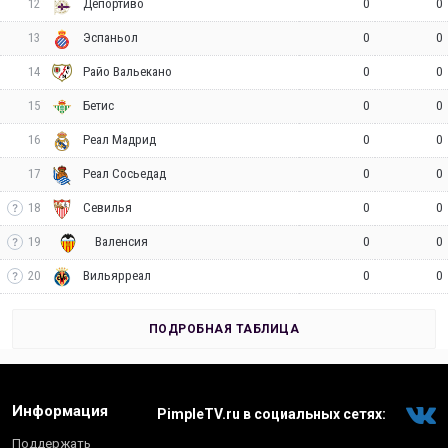
12
0
0
Депортиво
13
0
0
Эспаньол
14
0
0
Райо Вальекано
15
0
0
Бетис
16
0
0
Реал Мадрид
17
0
0
Реал Сосьедад
18
0
0
Севилья
19
0
0
Валенсия
20
0
0
Вильярреал
ПОДРОБНАЯ ТАБЛИЦА
Информация
PimpleTV.ru в социальных сетях:
Поддержать