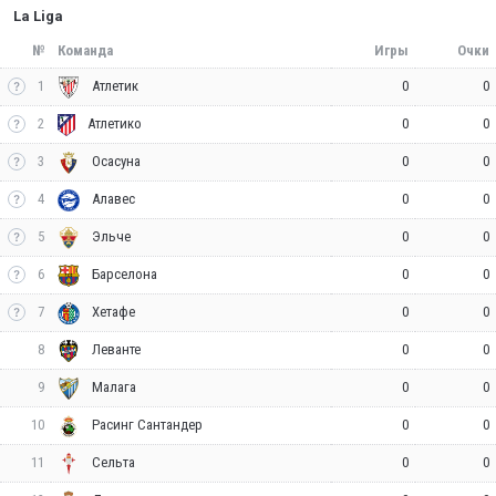
La Liga
№
Команда
Игры
Очки
1
0
0
Атлетик
2
0
0
Атлетико
3
0
0
Осасуна
4
0
0
Алавес
5
0
0
Эльче
6
0
0
Барселона
7
0
0
Хетафе
8
0
0
Леванте
9
0
0
Малага
10
0
0
Расинг Сантандер
11
0
0
Сельта