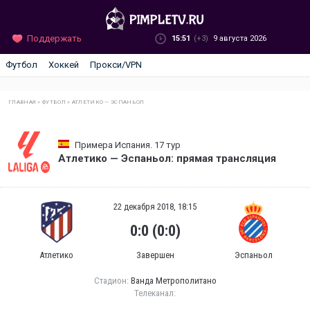
Поддержать
15:51
(+3)
9 августа 2026
Футбол
Хоккей
Прокси/VPN
ГЛАВНАЯ
»
ФУТБОЛ
»
АТЛЕТИКО — ЭСПАНЬОЛ
Примера Испания. 17 тур
Атлетико — Эспаньол: прямая трансляция
22 декабря 2018, 18:15
0:0 (0:0)
Атлетико
Завершен
Эспаньол
Стадион:
Ванда Метрополитано
Телеканал: