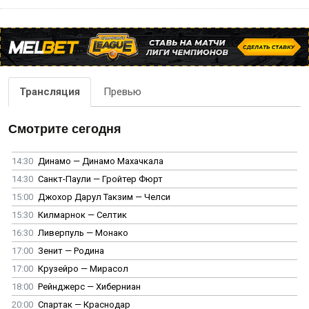
Трансляция
Превью
Смотрите сегодня
14:30
Динамо — Динамо Махачкала
14:30
Санкт-Паули — Гройтер Фюрт
15:00
Джохор Дарул Такзим — Челси
15:30
Килмарнок — Селтик
16:30
Ливерпуль — Монако
17:00
Зенит — Родина
17:00
Крузейро — Мирасол
18:00
Рейнджерс — Хиберниан
20:00
Спартак — Краснодар