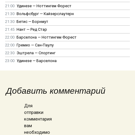
21:00
Удинезе — Ноттингем Форест
21:30
Вольфсбург — Кайзерслаутерн
21:30
Бетис — Борнмут
21:45
Нант — Ред Стар
22:00
Барселона — Ноттингем Форест
22:00
Гремио — Сан-Паулу
22:30
Эштрела — Спортинг
23:00
Удинезе — Барселона
Добавить комментарий
Для
отправки
комментария
вам
необходимо