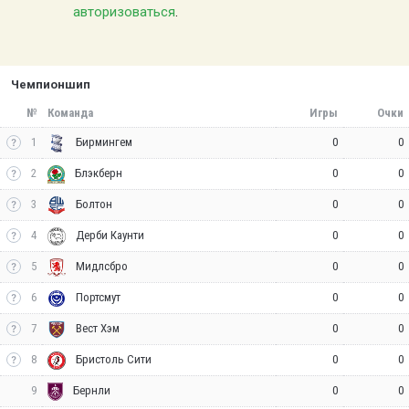
авторизоваться
.
Чемпионшип
№
Команда
Игры
Очки
1
0
0
Бирмингем
2
0
0
Блэкберн
3
0
0
Болтон
4
0
0
Дерби Каунти
5
0
0
Мидлсбро
6
0
0
Портсмут
7
0
0
Вест Хэм
8
0
0
Бристоль Сити
9
0
0
Бернли