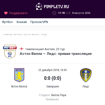
Поддержать
11:18
(+3)
8 августа 2026
Футбол
Хоккей
Прокси/VPN
ГЛАВНАЯ
»
ФУТБОЛ
»
АСТОН ВИЛЛА — ЛИДС
Чемпионшип Англия. 23 тур
Астон Вилла — Лидс: прямая трансляция
23 декабря 2018, 16:30
0:0 (0:0)
Астон Вилла
Завершен
Лидс
Стадион:
Вилла Парк
Телеканал: