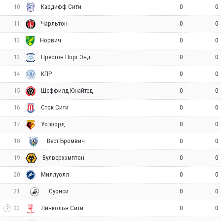
10
0
0
Кардифф Сити
11
0
0
Чарльтон
12
0
0
Норвич
13
0
0
Престон Норт Энд
14
0
0
КПР
15
0
0
Шеффилд Юнайтед
16
0
0
Сток Сити
17
0
0
Уотфорд
18
0
0
Вест Бромвич
19
0
0
Вулверхэмптон
20
0
0
Миллуолл
21
0
0
Суонси
22
0
0
Линкольн Сити