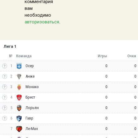
комментария
вам
необходимо
авторизоваться
.
Лига 1
№
Команда
Игры
Очки
1
0
0
Осер
2
0
0
Анже
3
0
0
Монако
4
0
0
Брест
5
0
0
Лорьян
6
0
0
Гавр
7
0
0
Ле-Ман