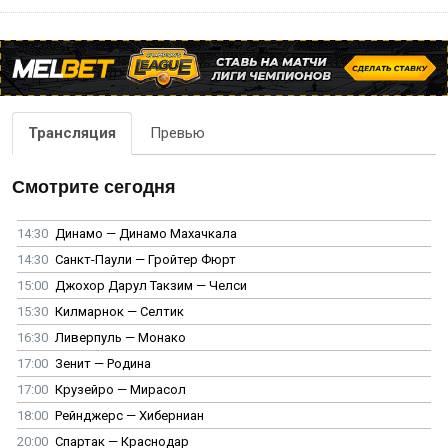
Трансляция
Превью
Смотрите сегодня
14:30
Динамо — Динамо Махачкала
14:30
Санкт-Паули — Гройтер Фюрт
15:00
Джохор Дарул Такзим — Челси
15:30
Килмарнок — Селтик
16:30
Ливерпуль — Монако
17:00
Зенит — Родина
17:00
Крузейро — Мирасол
18:00
Рейнджерс — Хиберниан
20:00
Спартак — Краснодар