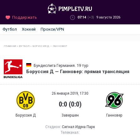
Поддержать
07:14
(+3)
9 августа 2026
Футбол
Хоккей
Прокси/VPN
ГЛАВНАЯ
»
ФУТБОЛ
»
БОРУССИЯ Д — ГАННОВЕР
Бундеслига Германия. 19 тур
Боруссия Д — Ганновер: прямая трансляция
26 января 2019, 17:30
0:0 (0:0)
Боруссия Д
Завершен
Ганновер
Стадион:
Сигнал Идуна Парк
Телеканал: