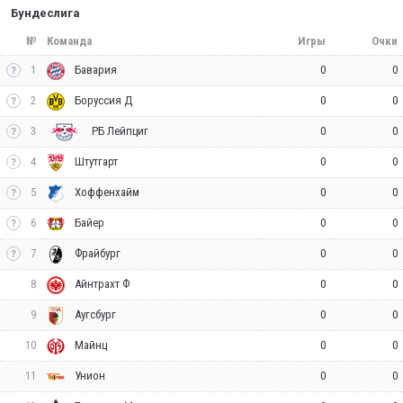
Бундеслига
№
Команда
Игры
Очки
1
0
0
Бавария
2
0
0
Боруссия Д
3
0
0
РБ Лейпциг
4
0
0
Штутгарт
5
0
0
Хоффенхайм
6
0
0
Байер
7
0
0
Фрайбург
8
0
0
Айнтрахт Ф
9
0
0
Аугсбург
10
0
0
Майнц
11
0
0
Унион