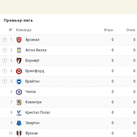
Премьер-лига
№
Команда
Игры
Очки
1
0
0
Арсенал
2
0
0
Астон Вилла
3
0
0
Борнмут
4
0
0
Брентфорд
5
0
0
Брайтон
6
0
0
Челси
7
0
0
Ковентри
8
0
0
Кристал Пэлас
9
0
0
Эвертон
10
0
0
Фулхэм