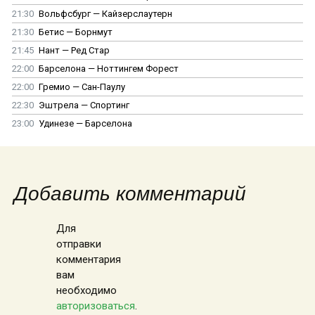
21:30
Вольфсбург — Кайзерслаутерн
21:30
Бетис — Борнмут
21:45
Нант — Ред Стар
22:00
Барселона — Ноттингем Форест
22:00
Гремио — Сан-Паулу
22:30
Эштрела — Спортинг
23:00
Удинезе — Барселона
Добавить комментарий
Для
отправки
комментария
вам
необходимо
авторизоваться
.