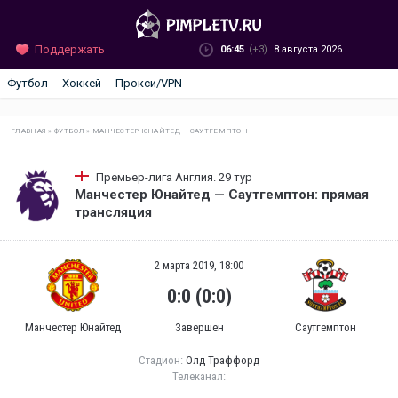
Поддержать
06:45
(+3)
8 августа 2026
Футбол
Хоккей
Прокси/VPN
ГЛАВНАЯ
»
ФУТБОЛ
»
МАНЧЕСТЕР ЮНАЙТЕД — САУТГЕМПТОН
Премьер-лига Англия. 29 тур
Манчестер Юнайтед — Саутгемптон: прямая
трансляция
2 марта 2019, 18:00
0:0 (0:0)
Манчестер Юнайтед
Завершен
Саутгемптон
Стадион:
Олд Траффорд
Телеканал: