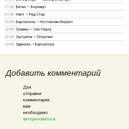
21:30
Бетис — Борнмут
21:45
Нант — Ред Стар
22:00
Барселона — Ноттингем Форест
22:00
Гремио — Сан-Паулу
22:30
Эштрела — Спортинг
23:00
Удинезе — Барселона
Добавить комментарий
Для
отправки
комментария
вам
необходимо
авторизоваться
.