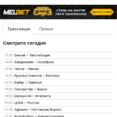
Трансляция
Превью
Смотрите сегодня
12:00
Енисей — Текстильщик
14:00
Хайденхайм — Оснабрюк
15:00
Челси — Милан
15:30
Крылья Советов — Балтика
16:30
Байер — Севилья
18:00
Локомотив — Акрон
18:00
Шальке 04 — Аталанта
20:30
ЦСКА — Ростов
21:00
Удинезе — Ноттингем Форест
21:30
Вольфсбург — Кайзерслаутерн