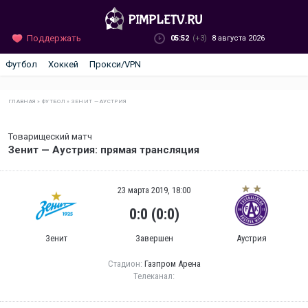
Поддержать
05:52
(+3)
8 августа 2026
Футбол
Хоккей
Прокси/VPN
ГЛАВНАЯ
»
ФУТБОЛ
»
ЗЕНИТ — АУСТРИЯ
Товарищеский матч
Зенит — Аустрия: прямая трансляция
23 марта 2019, 18:00
0:0 (0:0)
Зенит
Завершен
Аустрия
Стадион:
Газпром Арена
Телеканал: