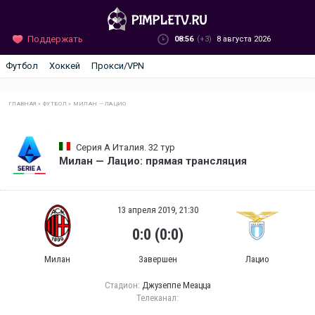
Поддержать
08:56
(+3)
8 августа 2026
Футбол
Хоккей
Прокси/VPN
ГЛАВНАЯ
»
ФУТБОЛ
»
МИЛАН — ЛАЦИО
Серия А Италия. 32 тур
Милан — Лацио: прямая трансляция
13 апреля 2019, 21:30
0:0 (0:0)
Милан
Завершен
Лацио
Стадион:
Джузеппе Меацца
Телеканал: