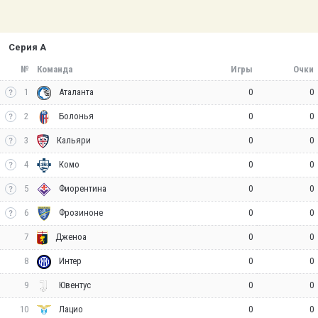
Серия А
№
Команда
Игры
Очки
1
0
0
Аталанта
2
0
0
Болонья
3
0
0
Кальяри
4
0
0
Комо
5
0
0
Фиорентина
6
0
0
Фрозиноне
7
0
0
Дженоа
8
0
0
Интер
9
0
0
Ювентус
10
0
0
Лацио