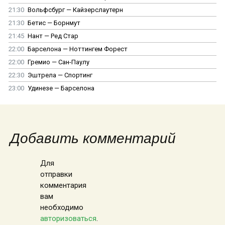
21:30
Вольфсбург — Кайзерслаутерн
21:30
Бетис — Борнмут
21:45
Нант — Ред Стар
22:00
Барселона — Ноттингем Форест
22:00
Гремио — Сан-Паулу
22:30
Эштрела — Спортинг
23:00
Удинезе — Барселона
Добавить комментарий
Для
отправки
комментария
вам
необходимо
авторизоваться
.