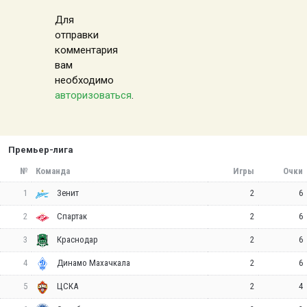
Для
отправки
комментария
вам
необходимо
авторизоваться
.
Премьер-лига
№
Команда
Игры
Очки
1
2
6
Зенит
2
2
6
Спартак
3
2
6
Краснодар
4
2
6
Динамо Махачкала
5
2
4
ЦСКА