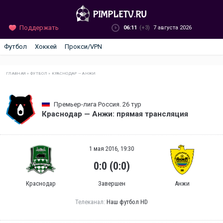
Поддержать
06:11
(+3)
7 августа 2026
Футбол
Хоккей
Прокси/VPN
ГЛАВНАЯ
»
ФУТБОЛ
»
КРАСНОДАР — АНЖИ
Премьер-лига Россия. 26 тур
Краснодар — Анжи: прямая трансляция
1 мая 2016, 19:30
0:0 (0:0)
Краснодар
Завершен
Анжи
Телеканал:
Наш футбол HD