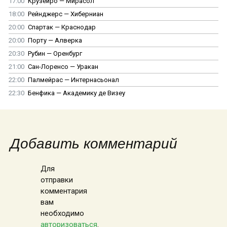
17:00
Крузейро — Мирасол
18:00
Рейнджерс — Хиберниан
20:00
Спартак — Краснодар
20:00
Порту — Алверка
20:30
Рубин — Оренбург
21:00
Сан-Лоренсо — Уракан
22:00
Палмейрас — Интернасьонал
22:30
Бенфика — Академику де Визеу
Добавить комментарий
Для
отправки
комментария
вам
необходимо
авторизоваться
.