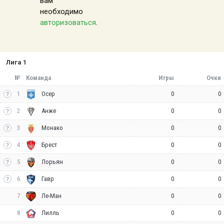
вам
необходимо
авторизоваться
.
Лига 1
№
Команда
Игры
Очки
1
0
0
Осер
2
0
0
Анже
3
0
0
Монако
4
0
0
Брест
5
0
0
Лорьян
6
0
0
Гавр
7
0
0
Ле-Ман
8
0
0
Лилль