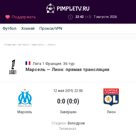
Поддержать
22:42
(+3)
7 августа 2026
Футбол
Хоккей
Прокси/VPN
ГЛАВНАЯ
»
ФУТБОЛ
»
МАРСЕЛЬ — ЛИОН
Лига 1 Франция. 36 тур
Марсель — Лион: прямая трансляция
12 мая 2019, 22:00
0:0 (0:0)
Марсель
Завершен
Лион
Стадион:
Велодром
Телеканал: