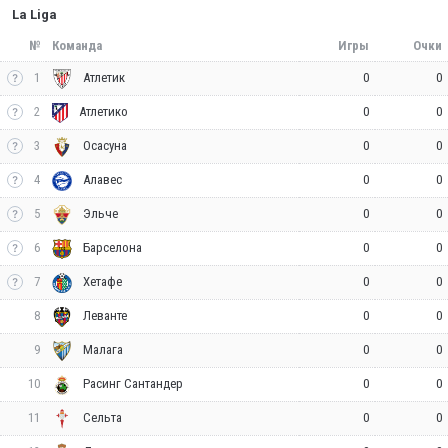
La Liga
№
Команда
Игры
Очки
1
0
0
Атлетик
2
0
0
Атлетико
3
0
0
Осасуна
4
0
0
Алавес
5
0
0
Эльче
6
0
0
Барселона
7
0
0
Хетафе
8
0
0
Леванте
9
0
0
Малага
10
0
0
Расинг Сантандер
11
0
0
Сельта