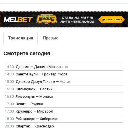
Трансляция
Превью
Смотрите сегодня
14:30
Динамо — Динамо Махачкала
14:30
Санкт-Паули — Гройтер Фюрт
15:00
Джохор Дарул Такзим — Челси
15:30
Килмарнок — Селтик
16:30
Ливерпуль — Монако
17:00
Зенит — Родина
17:00
Крузейро — Мирасол
18:00
Рейнджерс — Хиберниан
20:00
Спартак — Краснодар