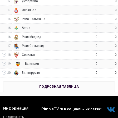
12
0
0
Депортиво
13
0
0
Эспаньол
14
0
0
Райо Вальекано
15
0
0
Бетис
16
0
0
Реал Мадрид
17
0
0
Реал Сосьедад
18
0
0
Севилья
19
0
0
Валенсия
20
0
0
Вильярреал
ПОДРОБНАЯ ТАБЛИЦА
Информация
PimpleTV.ru в социальных сетях:
Поддержать