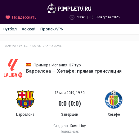
Поддержать
13:43
(+3)
9 августа 2026
Футбол
Хоккей
Прокси/VPN
ГЛАВНАЯ
»
ФУТБОЛ
»
БАРСЕЛОНА — ХЕТАФЕ
Примера Испания. 37 тур
Барселона — Хетафе: прямая трансляция
12 мая 2019, 19:30
0:0 (0:0)
Барселона
Завершен
Хетафе
Стадион:
Камп Ноу
Телеканал: