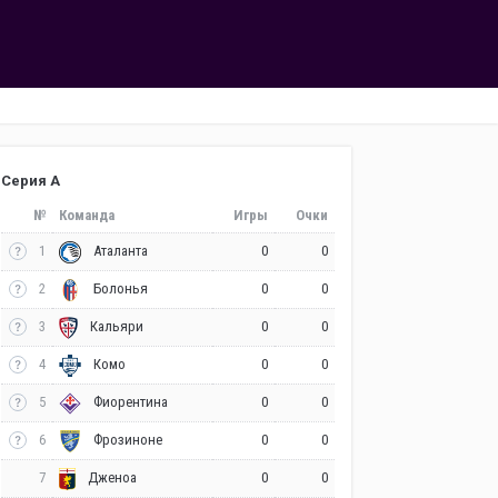
Серия А
№
Команда
Игры
Очки
1
0
0
Аталанта
2
0
0
Болонья
3
0
0
Кальяри
4
0
0
Комо
5
0
0
Фиорентина
6
0
0
Фрозиноне
7
0
0
Дженоа