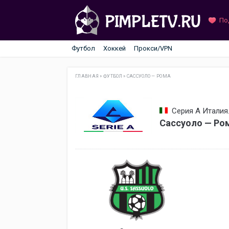
По
Футбол
Хоккей
Прокси/VPN
ГЛАВНАЯ
»
ФУТБОЛ
»
САССУОЛО — РОМА
Серия А Италия.
Сассуоло — Ро