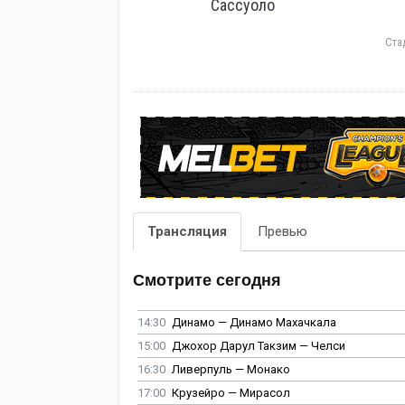
Сассуоло
Ста
Трансляция
Превью
Смотрите сегодня
14:30
Динамо — Динамо Махачкала
15:00
Джохор Дарул Такзим — Челси
16:30
Ливерпуль — Монако
17:00
Крузейро — Мирасол