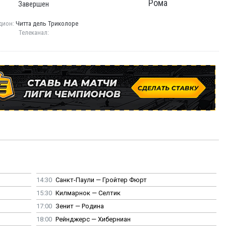
Рома
Завершен
дион:
Читта дель Триколоре
Телеканал:
14:30
Санкт-Паули — Гройтер Фюрт
15:30
Килмарнок — Селтик
17:00
Зенит — Родина
18:00
Рейнджерс — Хиберниан