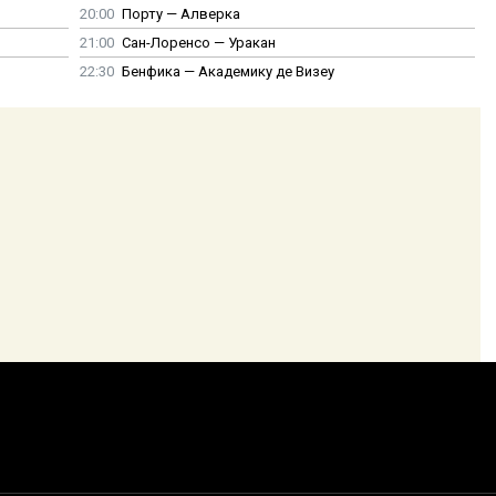
20:00
Порту — Алверка
21:00
Сан-Лоренсо — Уракан
22:30
Бенфика — Академику де Визеу