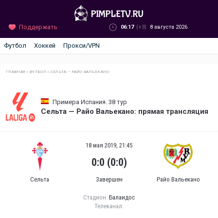
Поддержать
06:17
(+3)
8 августа 2026
Футбол
Хоккей
Прокси/VPN
ГЛАВНАЯ
»
ФУТБОЛ
»
СЕЛЬТА — РАЙО ВАЛЬЕКАНО
Примера Испания. 38 тур
Сельта — Райо Вальекано: прямая трансляция
18 мая 2019, 21:45
0:0 (0:0)
Сельта
Завершен
Райо Вальекано
Стадион:
Балаидос
Телеканал: