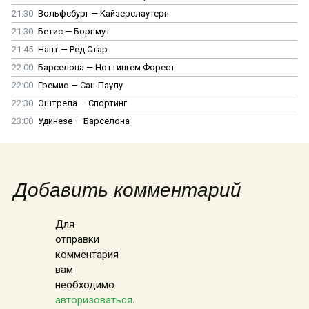
21:30
Вольфсбург — Кайзерслаутерн
21:30
Бетис — Борнмут
21:45
Нант — Ред Стар
22:00
Барселона — Ноттингем Форест
22:00
Гремио — Сан-Паулу
22:30
Эштрела — Спортинг
23:00
Удинезе — Барселона
Добавить комментарий
Для
отправки
комментария
вам
необходимо
авторизоваться
.