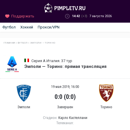
Поддержать
14:42
(+3)
7 августа 2026
Футбол
Хоккей
Прокси/VPN
ГЛАВНАЯ
»
ФУТБОЛ
»
ЭМПОЛИ — ТОРИНО
Серия А Италия. 37 тур
Эмполи — Торино: прямая трансляция
19 мая 2019, 16:00
0:0 (0:0)
Эмполи
Завершен
Торино
Стадион:
Карло Кастеллани
Телеканал: