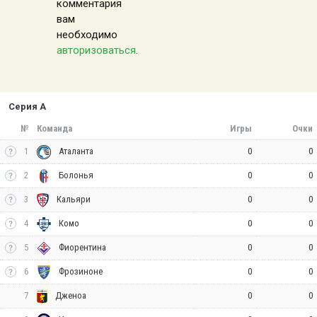
комментария
вам
необходимо
авторизоваться
.
Серия А
№
Команда
Игры
Очки
1
0
0
Аталанта
2
0
0
Болонья
3
0
0
Кальяри
4
0
0
Комо
5
0
0
Фиорентина
6
0
0
Фрозиноне
7
0
0
Дженоа