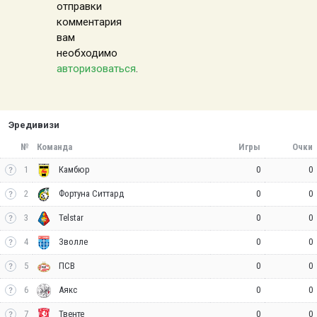
отправки
комментария
вам
необходимо
авторизоваться
.
Эредивизи
№
Команда
Игры
Очки
1
0
0
Камбюр
2
0
0
Фортуна Ситтард
3
0
0
Telstar
4
0
0
Зволле
5
0
0
ПСВ
6
0
0
Аякс
7
0
0
Твенте