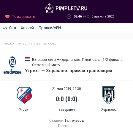
Поддержать
08:46
(+3)
6 августа 2026
Футбол
Хоккей
Прокси/VPN
ГЛАВНАЯ
»
ФУТБОЛ
»
УТРЕХТ — ХЕРАКЛЕС
Высшая лига Нидерланды. Плей-офф. 1/2 финала.
Ответный матч
Утрехт — Хераклес: прямая трансляция
21 мая 2019, 19:30
0:0 (0:0)
Утрехт
Завершен
Хераклес
Стадион:
Галгенвард
Телеканал: