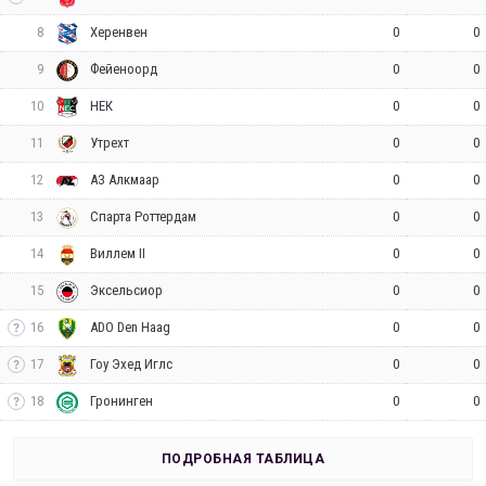
8
0
0
Херенвен
9
0
0
Фейеноорд
10
0
0
НЕК
11
0
0
Утрехт
12
0
0
АЗ Алкмаар
13
0
0
Спарта Роттердам
14
0
0
Виллем II
15
0
0
Эксельсиор
16
0
0
ADO Den Haag
17
0
0
Гоу Эхед Иглс
18
0
0
Гронинген
ПОДРОБНАЯ ТАБЛИЦА