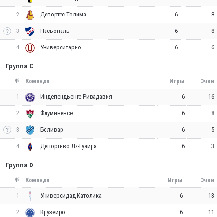
2
6
8
Депортес Толима
3
6
8
Насьональ
4
6
6
Университарио
Группа C
№
Команда
Игры
Очки
1
6
16
Индепендьенте Ривадавия
2
6
8
Флуминенсе
3
6
5
Боливар
4
6
3
Депортиво Ла-Гуайра
Группа D
№
Команда
Игры
Очки
1
6
13
Универсидад Католика
2
6
11
Крузейро