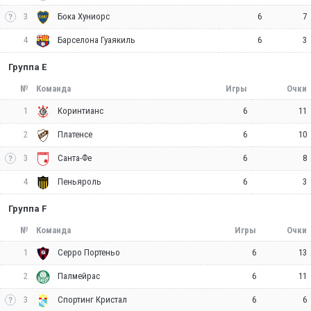
3
6
7
Бока Хуниорс
4
6
3
Барселона Гуаякиль
Группа E
№
Команда
Игры
Очки
1
6
11
Коринтианс
2
6
10
Платенсе
3
6
8
Санта-Фе
4
6
3
Пеньяроль
Группа F
№
Команда
Игры
Очки
1
6
13
Серро Портеньо
2
6
11
Палмейрас
3
6
6
Спортинг Кристал