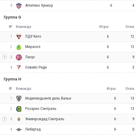
4
6
4
Атлетико Хуниор
Группа G
№
Команда
Игры
Очки
1
6
12
ЛДУ Кито
2
6
12
Мирасол
3
6
9
Ланус
4
6
3
Олвейс Реди
Группа H
№
Команда
Игры
Очки
1
6
13
Индепендьенте дель Валье
2
6
13
Росарио Сентраль
3
6
9
Универсидад Сентраль
4
6
0
Либертад