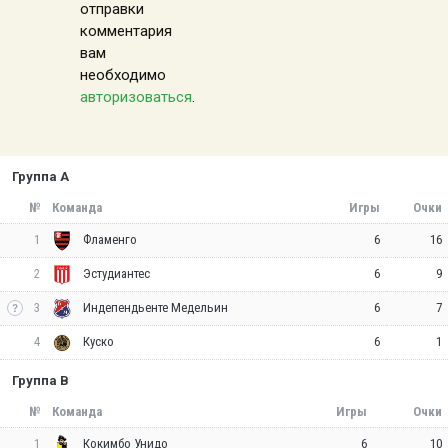
отправки
комментария
вам
необходимо
авторизоваться
.
Группа A
№
Команда
Игры
Очки
1
6
16
Фламенго
2
6
9
Эстудиантес
3
6
7
Индепендьенте Медельин
4
6
1
Куско
Группа B
№
Команда
Игры
Очки
1
6
10
Кокимбо Унидо