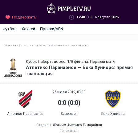
Поддержать
17:40
(+3)
6 августа 2026
Футбол
Хоккей
Прокси/VPN
ГЛАВНАЯ
»
ФУТБОЛ
»
АТЛЕТИКО ПАРАНАЭНСЕ — БОКА ХУНИОРС
Кубок Либертадорес. 1/8 финала. Первый матч
Атлетико Паранаэнсе — Бока Хуниорс: прямая
трансляция
25 июля 2019, 03:30
0:0 (0:0)
Атлетико Паранаэнсе
Завершен
Бока Хуниорс
Стадион:
Жоаким Америко Гимарайнш
Телеканал: