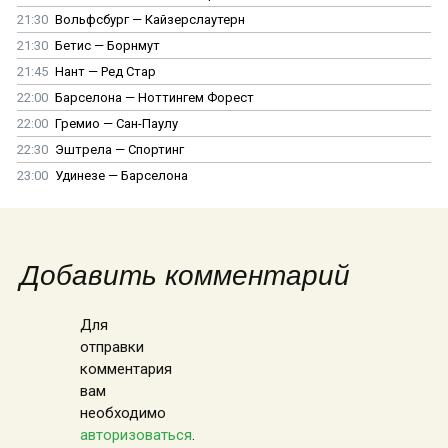
21:30
Вольфсбург — Кайзерслаутерн
21:30
Бетис — Борнмут
21:45
Нант — Ред Стар
22:00
Барселона — Ноттингем Форест
22:00
Гремио — Сан-Паулу
22:30
Эштрела — Спортинг
23:00
Удинезе — Барселона
Добавить комментарий
Для
отправки
комментария
вам
необходимо
авторизоваться
.