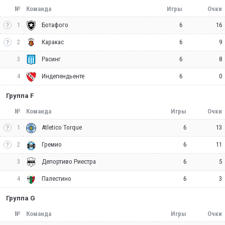
№
Команда
Игры
Очки
1
6
16
Ботафого
2
6
9
Каракас
3
6
8
Расинг
4
6
0
Индепендьенте
Группа F
№
Команда
Игры
Очки
1
6
13
Atletico Torque
2
6
11
Гремио
3
6
5
Депортиво Риестра
4
6
3
Палестино
Группа G
№
Команда
Игры
Очки