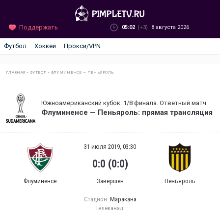
Поддержать
05:02
(+3)
8 августа 2026
Футбол
Хоккей
Прокси/VPN
ГЛАВНАЯ
»
ФУТБОЛ
»
ФЛУМИНЕНСЕ — ПЕНЬЯРОЛЬ
Южноамериканский кубок. 1/8 финала. Ответный матч
Флуминенсе — Пеньяроль: прямая трансляция
31 июля 2019, 03:30
0:0 (0:0)
Флуминенсе
Завершен
Пеньяроль
Стадион:
Маракана
Телеканал: