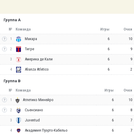
Группа A
№
Команда
Игры
Очки
1
6
10
Макара
2
6
9
Тигре
3
6
9
Америка де Кали
4
6
2
Alianza Atletico
Группа B
№
Команда
Игры
Очки
1
6
10
Атлетико Минейро
2
6
8
Сьенсиано
3
6
7
Juventud
4
6
7
Академия Пуэрто-Кабельо