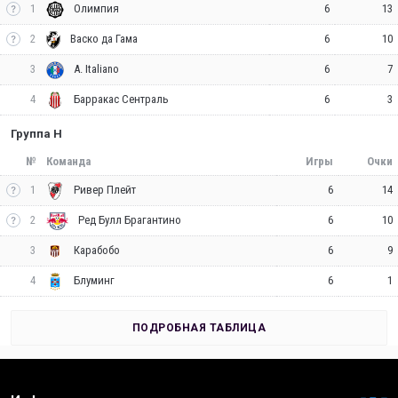
1
6
13
Олимпия
2
6
10
Васко да Гама
3
6
7
A. Italiano
4
6
3
Барракас Сентраль
Группа H
№
Команда
Игры
Очки
1
6
14
Ривер Плейт
2
6
10
Ред Булл Брагантино
3
6
9
Карабобо
4
6
1
Блуминг
ПОДРОБНАЯ ТАБЛИЦА