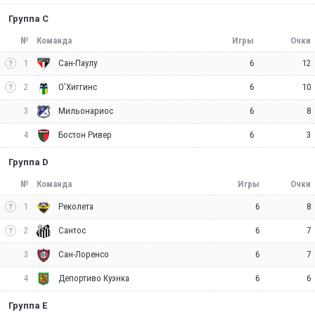
Группа C
№
Команда
Игры
Очки
1
6
12
Сан-Паулу
2
6
10
О’Хиггинс
3
6
8
Мильонариос
4
6
3
Бостон Ривер
Группа D
№
Команда
Игры
Очки
1
6
8
Реколета
2
6
7
Сантос
3
6
7
Сан-Лоренсо
4
6
6
Депортиво Куэнка
Группа E