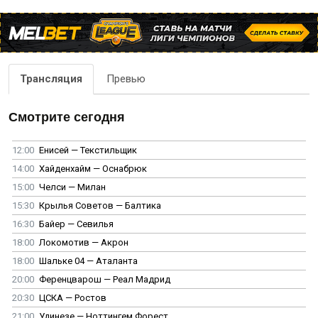
Трансляция
Превью
Смотрите сегодня
12:00
Енисей — Текстильщик
14:00
Хайденхайм — Оснабрюк
15:00
Челси — Милан
15:30
Крылья Советов — Балтика
16:30
Байер — Севилья
18:00
Локомотив — Акрон
18:00
Шальке 04 — Аталанта
20:00
Ференцварош — Реал Мадрид
20:30
ЦСКА — Ростов
21:00
Удинезе — Ноттингем Форест