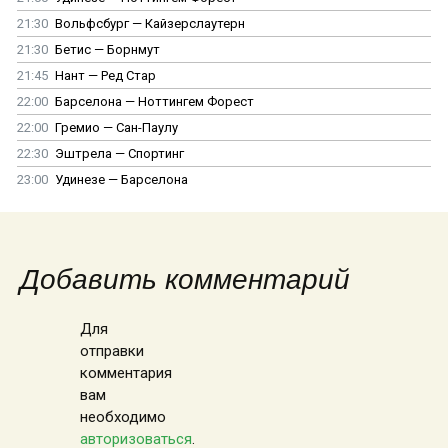
21:30
Вольфсбург — Кайзерслаутерн
21:30
Бетис — Борнмут
21:45
Нант — Ред Стар
22:00
Барселона — Ноттингем Форест
22:00
Гремио — Сан-Паулу
22:30
Эштрела — Спортинг
23:00
Удинезе — Барселона
Добавить комментарий
Для
отправки
комментария
вам
необходимо
авторизоваться
.