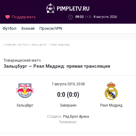
Поддержать
09:32
(+3)
8 августа 2026
Футбол
Хоккей
Прокси/VPN
ГЛАВНАЯ
»
ФУТБОЛ
»
ЗАЛЬЦБУРГ — РЕАЛ МАДРИД
Товарищеский матч
Зальцбург — Реал Мадрид: прямая трансляция
7 августа 2019, 20:00
0:0 (0:0)
Зальцбург
Завершен
Реал Мадрид
Стадион:
Ред Булл Арена
Телеканал: