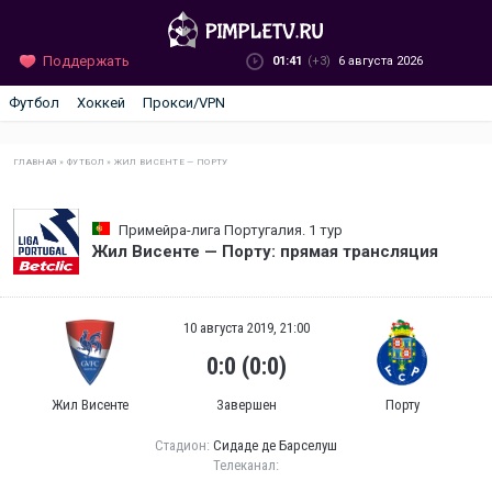
Поддержать
01:41
(+3)
6 августа 2026
Футбол
Хоккей
Прокси/VPN
ГЛАВНАЯ
»
ФУТБОЛ
»
ЖИЛ ВИСЕНТЕ — ПОРТУ
Примейра-лига Португалия. 1 тур
Жил Висенте — Порту: прямая трансляция
10 августа 2019, 21:00
0:0 (0:0)
Жил Висенте
Завершен
Порту
Стадион:
Сидаде де Барселуш
Телеканал: