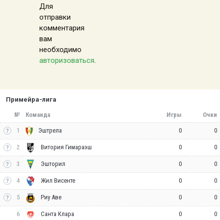
Для
отправки
комментария
вам
необходимо
авторизоваться
.
Примейра-лига
№
Команда
Игры
Очки
1
0
0
Эштрела
2
0
0
Витория Гимараэш
3
0
0
Эшторил
4
0
0
Жил Висенте
5
0
0
Риу Аве
6
0
0
Санта Клара