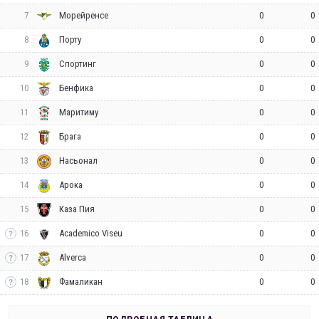
7
0
0
Морейренсе
8
0
0
Порту
9
0
0
Спортинг
10
0
0
Бенфика
11
0
0
Маритиму
12
0
0
Брага
13
0
0
Насьонал
14
0
0
Арока
15
0
0
Каза Пия
16
0
0
Academico Viseu
17
0
0
Alverca
18
0
0
Фамаликан