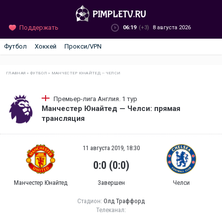
Поддержать
06:19
(+3)
8 августа 2026
Футбол
Хоккей
Прокси/VPN
ГЛАВНАЯ
»
ФУТБОЛ
»
МАНЧЕСТЕР ЮНАЙТЕД — ЧЕЛСИ
Премьер-лига Англия. 1 тур
Манчестер Юнайтед — Челси: прямая
трансляция
11 августа 2019, 18:30
0:0 (0:0)
Манчестер Юнайтед
Завершен
Челси
Стадион:
Олд Траффорд
Телеканал: