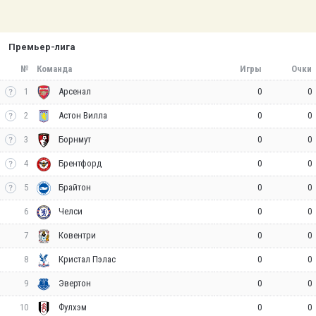
Премьер-лига
№
Команда
Игры
Очки
1
0
0
Арсенал
2
0
0
Астон Вилла
3
0
0
Борнмут
4
0
0
Брентфорд
5
0
0
Брайтон
6
0
0
Челси
7
0
0
Ковентри
8
0
0
Кристал Пэлас
9
0
0
Эвертон
10
0
0
Фулхэм