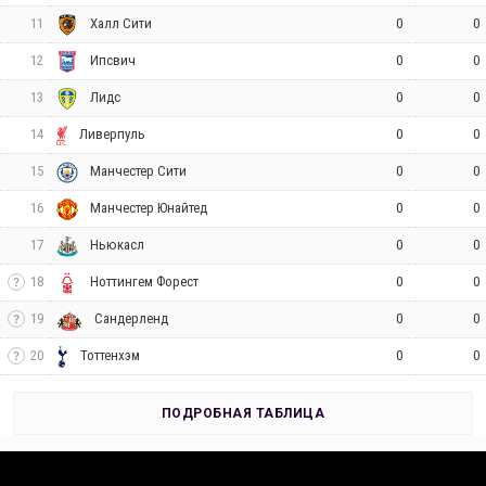
11
0
0
Халл Сити
12
0
0
Ипсвич
13
0
0
Лидс
14
0
0
Ливерпуль
15
0
0
Манчестер Сити
16
0
0
Манчестер Юнайтед
17
0
0
Ньюкасл
18
0
0
Ноттингем Форест
19
0
0
Сандерленд
20
0
0
Тоттенхэм
ПОДРОБНАЯ ТАБЛИЦА