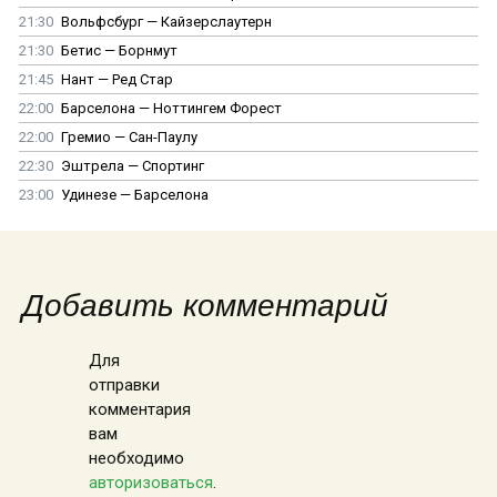
21:30
Вольфсбург — Кайзерслаутерн
21:30
Бетис — Борнмут
21:45
Нант — Ред Стар
22:00
Барселона — Ноттингем Форест
22:00
Гремио — Сан-Паулу
22:30
Эштрела — Спортинг
23:00
Удинезе — Барселона
Добавить комментарий
Для
отправки
комментария
вам
необходимо
авторизоваться
.