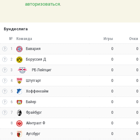
авторизоваться
.
Бундеслига
№
Команда
Игры
Очки
1
0
0
Бавария
2
0
0
Боруссия Д
3
0
0
РБ Лейпциг
4
0
0
Штутгарт
5
0
0
Хоффенхайм
6
0
0
Байер
7
0
0
Фрайбург
8
0
0
Айнтрахт Ф
9
0
0
Аугсбург