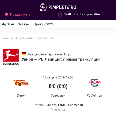
Поддержать
14:01
(+3)
8 августа 2026
Футбол
Хоккей
Прокси/VPN
ГЛАВНАЯ
»
ФУТБОЛ
»
УНИОН — РБ ЛЕЙПЦИГ
Бундеслига Германия. 1 тур
Унион — РБ Лейпциг: прямая трансляция
18 августа 2019, 19:00
0:0 (0:0)
Унион
Завершен
РБ Лейпциг
Стадион:
Ан дер Альтен Фёрстерай
Телеканал: