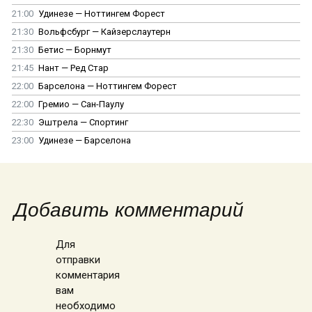
21:00
Удинезе — Ноттингем Форест
21:30
Вольфсбург — Кайзерслаутерн
21:30
Бетис — Борнмут
21:45
Нант — Ред Стар
22:00
Барселона — Ноттингем Форест
22:00
Гремио — Сан-Паулу
22:30
Эштрела — Спортинг
23:00
Удинезе — Барселона
Добавить комментарий
Для
отправки
комментария
вам
необходимо