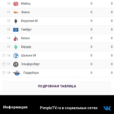
10
0
0
Майнц
11
0
0
Унион
12
0
0
Боруссия М
13
0
0
Гамбург
14
0
0
Кельн
15
0
0
Вердер
16
0
0
Шальке 04
17
0
0
Эльферсберг
18
0
0
Падерборн
ПОДРОБНАЯ ТАБЛИЦА
Информация
PimpleTV.ru в социальных сетях: