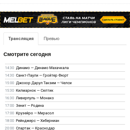
Трансляция
Превью
Смотрите сегодня
14:30
Динамо — Динамо Махачкала
14:30
Санкт-Паули — Гройтер Фюрт
15:00
Джохор Дарул Такзим — Челси
15:30
Килмарнок — Селтик
16:30
Ливерпуль — Монако
17:00
Зенит — Родина
17:00
Крузейро — Мирасол
18:00
Рейнджерс — Хиберниан
20:00
Спартак — Краснодар