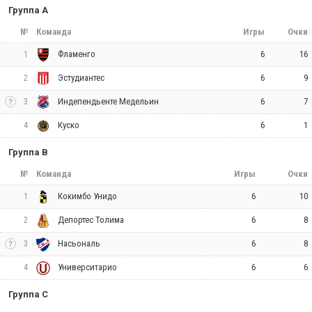
Группа A
№
Команда
Игры
Очки
1
6
16
Фламенго
2
6
9
Эстудиантес
3
6
7
Индепендьенте Медельин
4
6
1
Куско
Группа B
№
Команда
Игры
Очки
1
6
10
Кокимбо Унидо
2
6
8
Депортес Толима
3
6
8
Насьональ
4
6
6
Университарио
Группа C