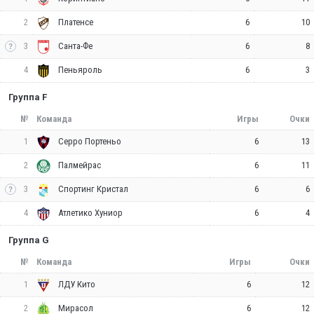
2
6
10
Платенсе
3
6
8
Санта-Фе
4
6
3
Пеньяроль
Группа F
№
Команда
Игры
Очки
1
6
13
Серро Портеньо
2
6
11
Палмейрас
3
6
6
Спортинг Кристал
4
6
4
Атлетико Хуниор
Группа G
№
Команда
Игры
Очки
1
6
12
ЛДУ Кито
2
6
12
Мирасол