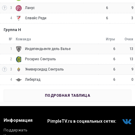
3
6
9
Ланус
4
6
3
Олвейс Реди
Группа H
№
Команда
Игры
Очки
1
6
13
Индепендьенте дель Валье
2
6
13
Росарио Сентраль
3
6
9
Универсидад Сентраль
4
6
0
Либертад
ПОДРОБНАЯ ТАБЛИЦА
Информация
PimpleTV.ru в социальных сетях:
Поддержать