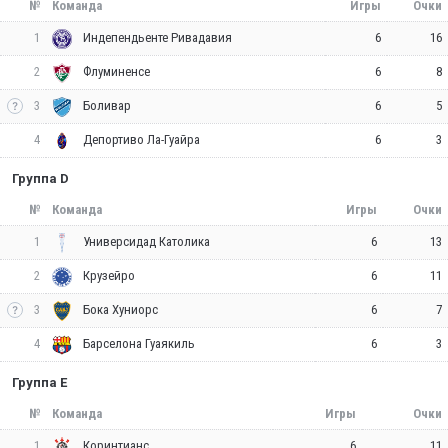
№
Команда
Игры
Очки
1
6
16
Индепендьенте Ривадавия
2
6
8
Флуминенсе
3
6
5
Боливар
4
6
3
Депортиво Ла-Гуайра
Группа D
№
Команда
Игры
Очки
1
6
13
Универсидад Католика
2
6
11
Крузейро
3
6
7
Бока Хуниорс
4
6
3
Барселона Гуаякиль
Группа E
№
Команда
Игры
Очки
1
6
11
Коринтианс