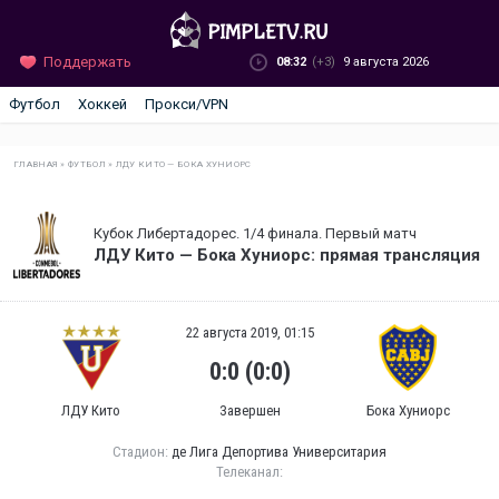
Поддержать
08:32
(+3)
9 августа 2026
Футбол
Хоккей
Прокси/VPN
ГЛАВНАЯ
»
ФУТБОЛ
»
ЛДУ КИТО — БОКА ХУНИОРС
Кубок Либертадорес. 1/4 финала. Первый матч
ЛДУ Кито — Бока Хуниорс: прямая трансляция
22 августа 2019, 01:15
0:0 (0:0)
ЛДУ Кито
Завершен
Бока Хуниорс
Стадион:
де Лига Депортива Университария
Телеканал: