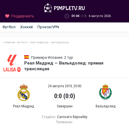
Поддержать
01:04
(+3)
6 августа 2026
Футбол
Хоккей
Прокси/VPN
ГЛАВНАЯ
»
ФУТБОЛ
»
РЕАЛ МАДРИД — ВАЛЬЯДОЛИД
Примера Испания. 2 тур
Реал Мадрид — Вальядолид: прямая
трансляция
24 августа 2019, 20:00
0:0 (0:0)
Реал Мадрид
Завершен
Вальядолид
Стадион:
Сантьяго Бернабеу
Телеканал: