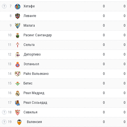
7
0
0
Хетафе
8
0
0
Леванте
9
0
0
Малага
10
0
0
Расинг Сантандер
11
0
0
Сельта
12
0
0
Депортиво
13
0
0
Эспаньол
14
0
0
Райо Вальекано
15
0
0
Бетис
16
0
0
Реал Мадрид
17
0
0
Реал Сосьедад
18
0
0
Севилья
19
0
0
Валенсия